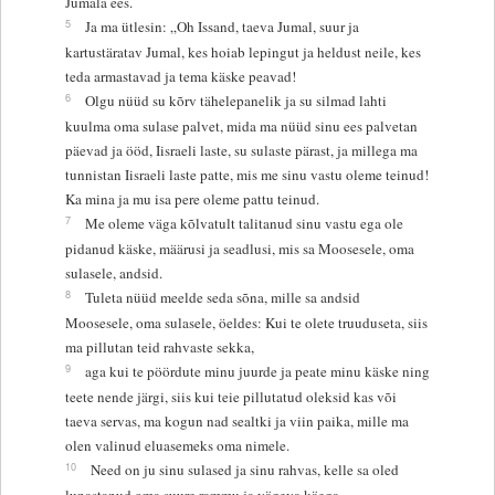
Jumala ees.
5
Ja ma ütlesin: „Oh Issand, taeva Jumal, suur ja
kartustäratav Jumal, kes hoiab lepingut ja heldust neile, kes
teda armastavad ja tema käske peavad!
6
Olgu nüüd su kõrv tähelepanelik ja su silmad lahti
kuulma oma sulase palvet, mida ma nüüd sinu ees palvetan
päevad ja ööd, Iisraeli laste, su sulaste pärast, ja millega ma
tunnistan Iisraeli laste patte, mis me sinu vastu oleme teinud!
Ka mina ja mu isa pere oleme pattu teinud.
7
Me oleme väga kõlvatult talitanud sinu vastu ega ole
pidanud käske, määrusi ja seadlusi, mis sa Moosesele, oma
sulasele, andsid.
8
Tuleta nüüd meelde seda sõna, mille sa andsid
Moosesele, oma sulasele, öeldes: Kui te olete truuduseta, siis
ma pillutan teid rahvaste sekka,
9
aga kui te pöördute minu juurde ja peate minu käske ning
teete nende järgi, siis kui teie pillutatud oleksid kas või
taeva servas, ma kogun nad sealtki ja viin paika, mille ma
olen valinud eluasemeks oma nimele.
10
Need on ju sinu sulased ja sinu rahvas, kelle sa oled
lunastanud oma suure rammu ja vägeva käega.