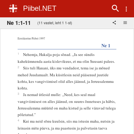
Piibel.NET
Ne 1:1-11
(11 vastet, leht 1 1-st)
Eestikeelne Piibel 1997
Ne 1
1
Nehemja, Hakalja poja sõnad. „Ja see sündis
kahekümnenda aasta kislevikuus, et ma olin Suusani palees.
2
Siis tuli Hanani, üks mu vendadest, tema ise ja mõned
mehed Juudamaalt. Ma küsitlesin neid pääsenud juutide
kohta, kes vangiviimisel olid alles jäänud, ja Jeruusalemma
kohta.
3
Ja nemad ütlesid mulle: „Need, kes seal maal
vangiviimisest on alles jäänud, on suures õnnetuses ja häbis,
Jeruusalemma müürid on maha kistud ja selle väravad tulega
põletatud.”
4
Kui ma neid sõnu kuulsin, siis ma istusin maha, nutsin ja
leinasin mitu päeva, ja ma paastusin ja palvetasin taeva