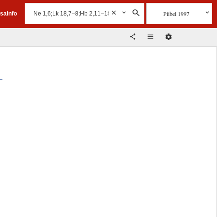
Piibel 1997
isainfo