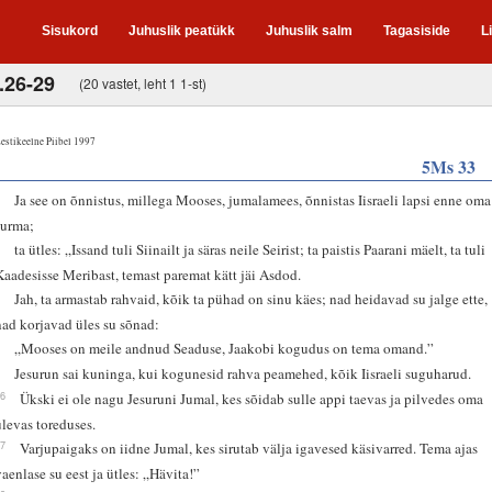
Sisukord
Juhuslik peatükk
Juhuslik salm
Tagasiside
L
.26-29
(20 vastet, leht 1 1-st)
estikeelne Piibel 1997
5Ms 33
1
Ja see on õnnistus, millega Mooses, jumalamees, õnnistas Iisraeli lapsi enne oma
surma;
2
ta ütles: „Issand tuli Siinailt ja säras neile Seirist; ta paistis Paarani mäelt, ta tuli
Kaadesisse Meribast, temast paremat kätt jäi Asdod.
3
Jah, ta armastab rahvaid, kõik ta pühad on sinu käes; nad heidavad su jalge ette,
nad korjavad üles su sõnad:
4
„Mooses on meile andnud Seaduse, Jaakobi kogudus on tema omand.”
5
Jesurun sai kuninga, kui kogunesid rahva peamehed, kõik Iisraeli suguharud.
26
Ükski ei ole nagu Jesuruni Jumal, kes sõidab sulle appi taevas ja pilvedes oma
ülevas toreduses.
27
Varjupaigaks on iidne Jumal, kes sirutab välja igavesed käsivarred. Tema ajas
vaenlase su eest ja ütles: „Hävita!”