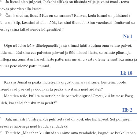
28
Ja Iisrael elab julgesti, Jaakobi allikas on üksinda vilja ja veini maal - tema
taevas piserdab alla kastet.
29
Õnnis oled sa, Iisrael! Kes on su sarnane? Rahvas, keda Issand on päästnud?
Tema on kilp, kes sind aitab, mõõk, kes sind ülendab. Sinu vaenlased lömitavad su
ees, aga sina tallad nende kõrgendikel.”
Ne 1
6
Olgu nüüd su kõrv tähelepanelik ja su silmad lahti kuulma oma sulase palvet,
mida ma nüüd sinu ees palvetan päevad ja ööd, Iisraeli laste, su sulaste pärast, ja
millega ma tunnistan Iisraeli laste patte, mis me sinu vastu oleme teinud! Ka mina j
mu isa pere oleme pattu teinud.
Lk 18
7
Kas siis Jumal ei peaks muretsema õigust oma äravalituile, kes tema poole
kisendavad päevad ja ööd, kas ta peaks viivitama neid aidates?
8
Ma ütlen teile, küll ta muretseb neile peatselt õiguse! Ometi, kui Inimese Poeg
tuleb, kas ta leiab usku maa pealt?”
Hb 2
11
Jah, niihästi Pühitseja kui pühitsetavad on kõik ühe Isa lapsed. Sel põhjusel
Jeesus ei häbenegi neid hüüda vendadeks.
12
Ta ütleb: „Ma tahan kuulutada su nime oma vendadele, koguduse keskel tahan