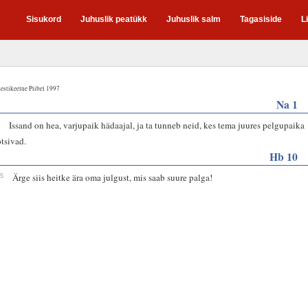
Sisukord
Juhuslik peatükk
Juhuslik salm
Tagasiside
L
estikeelne Piibel 1997
Na 1
7
Issand on hea, varjupaik hädaajal, ja ta tunneb neid, kes tema juures pelgupaika
otsivad.
Hb 10
35
Ärge siis heitke ära oma julgust, mis saab suure palga!