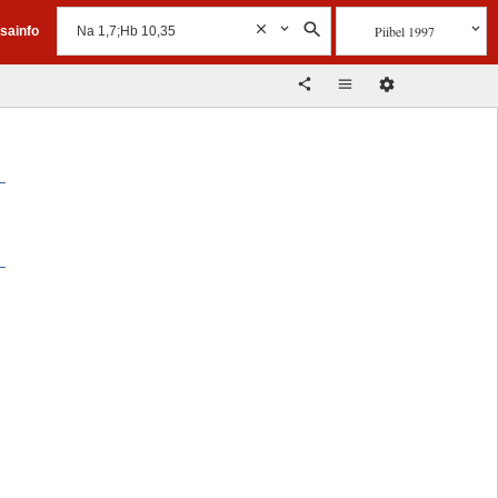
Piibel 1997
isainfo