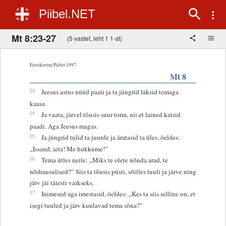
Piibel.NET
Mt 8:23-27
(5 vastet, leht 1 1-st)
Eestikeelne Piibel 1997
Mt 8
23
Jeesus astus nüüd paati ja ta jüngrid läksid temaga
kaasa.
24
Ja vaata, järvel tõusis suur torm, nii et lained katsid
paadi. Aga Jeesus magas.
25
Ja jüngrid tulid ta juurde ja äratasid ta üles, öeldes:
„Issand, aita! Me hukkume!”
26
Tema ütles neile: „Miks te olete nõnda arad, te
nõdrausulised?” Siis ta tõusis püsti, sõitles tuuli ja järve ning
järv jäi täiesti vaikseks.
27
Inimesed aga imestasid, öeldes: „Kes ta siis selline on, et
isegi tuuled ja järv kuulavad tema sõna?”