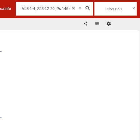
Piibel 1997
isainfo