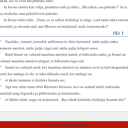
tahad, siis sa võid mu puhtaks teha!”
3
Ja Jeesus sirutas käe välja, puudutas teda ja ütles: „Ma tahan, saa puhtaks!” Ja ta
sai otsekohe oma pidalitõvest puhtaks.
4
Ja Jeesus ütles talle: „Vaata, et sa sellest kellelegi ei räägi, vaid mine näita ennas
preestrile ja ohverda and, mis Mooses on käskinud, neile tunnistuseks!”
1Kr 1
26
Vaadake, vennad, iseendid, millistena te olete kutsutud: mitte palju tarku
inimeste meelest, mitte palju vägevaid, mitte palju kõrgest soost.
27
Kuid Jumal on valinud maailma meelest narrid, et häbistada tarku, ja Jumal on
valinud maailma meelest nõrgad, et häbistada tugevaid.
28
Jumal on valinud need, kes maailma meelest on alamast soost ja halvakspandud
need, kes midagi ei ole, et teha tühiseks need, kes midagi on,
29
et ükski inimene ei kiitleks Jumala ees.
30
Aga teie olete tema tõttu Kristuses Jeesuses, kes on saanud meile tarkuseks
Jumalalt ning õiguseks ja pühitsuseks ja lunastuseks,
31
et läheks täide, nagu on kirjutatud: „Kes tahab kiidelda, kiidelgu Issanda üle!”
© AD 2005-2022
Eesti Piibliselts