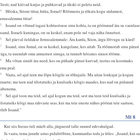
Tõesti, nad käivad karjas ja puhkavad ja ükski ei peleta neid.
14
Hõiska, Siioni tütar, hüüa, Iisrael! Rõõmusta ja rõkata kogu südamest,
Jeruusalemma tütar!
15
Issand on võtnud tagasi kohtuotsuse sinu kohta, ta on pööranud ära su vaenlase
Issand, Iisraeli kuningas, on su keskel, enam pole sul vaja näha õnnetust.
16
Sel päeval öeldakse Jeruusalemmale: Ära karda, Siion, ärgu lõtvugu su käed!
17
Issand, sinu Jumal, on su keskel, kangelane, kes aitab. Ta rõõmustab sinu pärast
väga, ta uuendab oma armastust sinuga, ta tunneb hõisates sinust rõõmu.
18
Ma võtan sinult ära need, kes on pühade pärast kurvad; teotus on koormaks
tema peal.
19
Vaata, sel ajal teen ma lõpu kõigile su rõhujaile. Ma aitan lonkajat ja kogun
äraaetu; ma teen nad ülistatuiks ja kuulsaiks kõigis maades, kus nad on pidanud
häbenema.
20
Sel ajal toon ma teid, sel ajal kogun ma teid, sest ma teen teid kuulsaiks ja
ülistatuiks kõigi maa rahvaste seas, kui ma teie eneste nähes pööran teie saatuse,
ütleb Issand.”
Mt 8
1
Kui siis Jeesus tuli mäelt alla, järgnesid talle suured rahvahulgad.
2
Ja vaata, tema juurde astus pidalitõbine, kummardas teda ja ütles: „Issand, kui sa