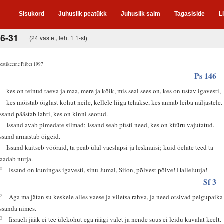
Sisukord
Juhuslik peatükk
Juhuslik salm
Tagasiside
L
26-31
(24 vastet, leht 1 1-st)
estikeelne Piibel 1997
Ps 146
6
kes on teinud taeva ja maa, mere ja kõik, mis seal sees on, kes on ustav igavesti,
7
kes mõistab õiglast kohut neile, kellele liiga tehakse, kes annab leiba näljastele.
Issand päästab lahti, kes on kinni seotud.
8
Issand avab pimedate silmad; Issand seab püsti need, kes on küüru vajutatud.
Issand armastab õigeid.
9
Issand kaitseb võõraid, ta peab ülal vaeslapsi ja lesknaisi; kuid õelate teed ta
saadab nurja.
10
Issand on kuningas igavesti, sinu Jumal, Siion, põlvest põlve! Halleluuja!
Sf 3
12
Aga ma jätan su keskele alles vaese ja viletsa rahva, ja need otsivad pelgupaika
Issanda nimes.
13
Iisraeli jääk ei tee ülekohut ega räägi valet ja nende suus ei leidu kavalat keelt.