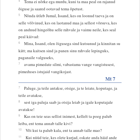
4
Tema ei nõrke ega murdu, kuni ta maa peal on rajanud
õiguse ja saared ootavad tema õpetust.
5
Nõnda ütleb Jumal, Issand, kes on loonud taeva ja on
selle võlvinud, kes on laotanud maa ja sellest võrsuva, kes
on andnud hingeõhu selle rahvale ja vaimu neile, kes seal
peal käivad:
6
Mina, Issand, olen õigusega sind kutsunud ja kinnitan su
kätt; ma kaitsen sind ja panen sinu rahvale lepinguks,
paganaile valguseks,
7
avama pimedate silmi, vabastama vange vangistusest,
pimeduses istujaid vangikojast.
Mt 7
7
Paluge, ja teile antakse, otsige, ja te leiate, koputage, ja
teile avatakse,
8
sest iga paluja saab ja otsija leiab ja igale koputajale
avatakse!
9
Kas on teie seas sellist inimest, kellelt ta poeg palub
leiba, ent tema annab talle kivi?
10
Või kui ta palub kala, ent ta annab talle mao?
11
Kui nüüd teie, kes olete kurjad, oskate anda häid ande