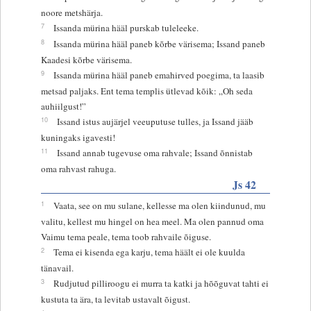
noore metshärja.
7
Issanda mürina hääl purskab tuleleeke.
8
Issanda mürina hääl paneb kõrbe värisema; Issand paneb
Kaadesi kõrbe värisema.
9
Issanda mürina hääl paneb emahirved poegima, ta laasib
metsad paljaks. Ent tema templis ütlevad kõik: „Oh seda
auhiilgust!”
10
Issand istus aujärjel veeuputuse tulles, ja Issand jääb
kuningaks igavesti!
11
Issand annab tugevuse oma rahvale; Issand õnnistab
oma rahvast rahuga.
Js 42
1
Vaata, see on mu sulane, kellesse ma olen kiindunud, mu
valitu, kellest mu hingel on hea meel. Ma olen pannud oma
Vaimu tema peale, tema toob rahvaile õiguse.
2
Tema ei kisenda ega karju, tema häält ei ole kuulda
tänavail.
3
Rudjutud pilliroogu ei murra ta katki ja hõõguvat tahti ei
kustuta ta ära, ta levitab ustavalt õigust.