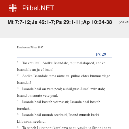
Piibel.NET
Mt 7:7-12;Js 42:1-7;Ps 29:1-11;Ap 10:34-38
(29 vas
Eestikeelne Piibel 1997
Ps 29
1
Taaveti laul. Andke Issandale, te jumalalapsed, andke
Issandale au ja võimus!
2
Andke Issandale tema nime au, pühas ehtes kummardage
Issandat!
3
Issanda hääl on vete peal; auhiilguse Jumal müristab;
Issand on suurte vete peal.
4
Issanda hääl kostab võimsasti; Issanda hääl kostab
toredasti.
5
Issanda hääl murrab seedreid, Issand murrab katki
Liibanoni seedrid.
6
Ta paneb Liibanoni karglema nagu vasika ja Sirjoni nagu