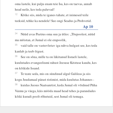
oma lastele, kui palju enam teie Isa, kes on taevas, annab
head neile, kes teda paluvad!
12
Kõike siis, mida te iganes tahate, et inimesed teile
teeksid, tehke ka nendele! See ongi Seadus ja Prohvetid.
Ap 10
34
Nüüd avas Peetrus oma suu ja ütles: „Tõepoolest, nüüd
ma mõistan, et Jumal ei ole erapoolik,
35
vaid talle on vastuvõetav iga rahva hulgast see, kes teda
kardab ja teeb õigust.
36
See on sõna, mille ta on läkitanud Iisraeli lastele,
kuulutades evangeeliumi rahust Jeesuse Kristuse kaudu, kes
on kõikide Issand.
37
Te teate seda, mis on sündinud algul Galileas ja siis
kogu Juudamaal pärast ristimist, mida kuulutas Johannes -
38
kuidas Jeesus Naatsaretist, keda Jumal oli võidnud Püha
Vaimu ja väega, käis mööda maad head tehes ja parandades
kõiki kuradi poolt rõhutuid, sest Jumal oli temaga.