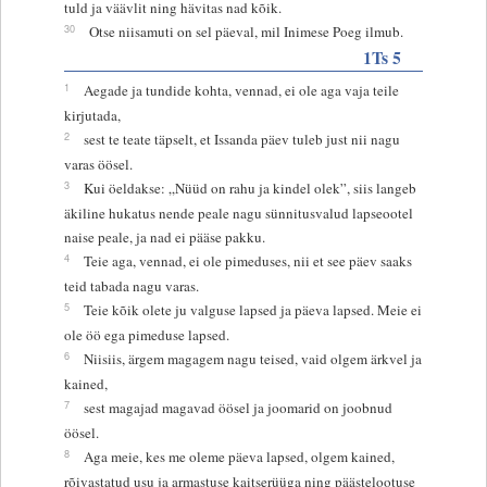
tuld ja väävlit ning hävitas nad kõik.
30
Otse niisamuti on sel päeval, mil Inimese Poeg ilmub.
1Ts 5
1
Aegade ja tundide kohta, vennad, ei ole aga vaja teile
kirjutada,
2
sest te teate täpselt, et Issanda päev tuleb just nii nagu
varas öösel.
3
Kui öeldakse: „Nüüd on rahu ja kindel olek”, siis langeb
äkiline hukatus nende peale nagu sünnitusvalud lapseootel
naise peale, ja nad ei pääse pakku.
4
Teie aga, vennad, ei ole pimeduses, nii et see päev saaks
teid tabada nagu varas.
5
Teie kõik olete ju valguse lapsed ja päeva lapsed. Meie ei
ole öö ega pimeduse lapsed.
6
Niisiis, ärgem magagem nagu teised, vaid olgem ärkvel ja
kained,
7
sest magajad magavad öösel ja joomarid on joobnud
öösel.
8
Aga meie, kes me oleme päeva lapsed, olgem kained,
rõivastatud usu ja armastuse kaitserüüga ning päästelootuse