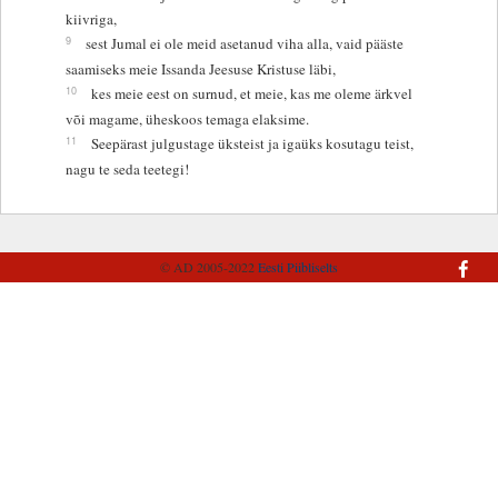
kiivriga,
9
sest Jumal ei ole meid asetanud viha alla, vaid pääste
saamiseks meie Issanda Jeesuse Kristuse läbi,
10
kes meie eest on surnud, et meie, kas me oleme ärkvel
või magame, üheskoos temaga elaksime.
11
Seepärast julgustage üksteist ja igaüks kosutagu teist,
nagu te seda teetegi!
© AD 2005-2022
Eesti Piibliselts