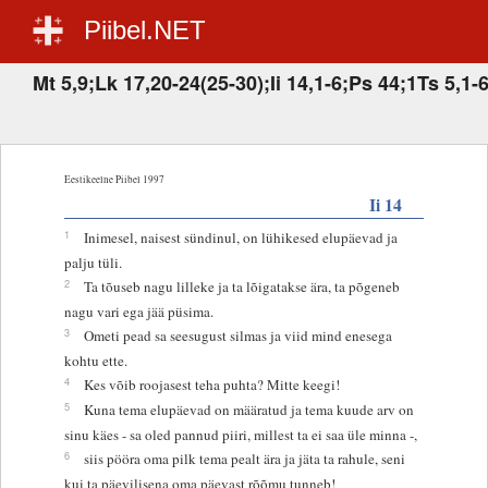
Piibel.NET
Mt 5,9;Lk 17,20-24(25-30);Ii 14,1-6;Ps 44;1Ts 5,1-6
Eestikeelne Piibel 1997
Ii 14
1
Inimesel, naisest sündinul, on lühikesed elupäevad ja
palju tüli.
2
Ta tõuseb nagu lilleke ja ta lõigatakse ära, ta põgeneb
nagu vari ega jää püsima.
3
Ometi pead sa seesugust silmas ja viid mind enesega
kohtu ette.
4
Kes võib roojasest teha puhta? Mitte keegi!
5
Kuna tema elupäevad on määratud ja tema kuude arv on
sinu käes - sa oled pannud piiri, millest ta ei saa üle minna -,
6
siis pööra oma pilk tema pealt ära ja jäta ta rahule, seni
kui ta päevilisena oma päevast rõõmu tunneb!