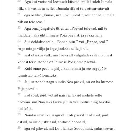
20
Aga kui variserid Jeesuselt küsisid, millal tuleb Jumala
riik, siis vastas ta neile: „Jumala riik ei tule ettearvatavalt
21
ega öelda: „Ennäe, siin!” või „Seal!”, sest ennäe, Jumala
riik on teie seas!”
22
Aga oma jüngritele ütles ta: „Päevad tulevad, mil te
ihaldate näha üht Inimese Poja päevist, ja ei saa näha.
23
Siis öeldakse teile: „Ennäe, siin!” või „Ennäe, seal!”
Ärge minge välja ja ärge jookske selle järele,
24
sest otsekui välk, mis taeva all välgatades sähvib ühest
kohast teise, nõnda on Inimese Poeg oma päeval.
25
Kuid enne peab ta palju kannatama ja see sugupõlv
tunnistab ta kõlbmatuks.
26
Ja just nõnda nagu sündis Noa päevil, nii on ka Inimese
Poja päevil:
27
nad sõid, jõid, võtsid naisi ja läksid mehele selle
päevani, mil Noa läks laeva ja tuli veeuputus ning hävitas
nad kõik.
28
Nõndasamuti ka, nagu oli Loti päevil: nad sõid, jõid,
ostsid, müüsid, istutasid, ehitasid hooneid,
29
aga sel päeval, mil Lott lahkus Soodomast, sadas taevast