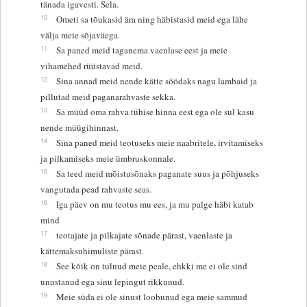
tänada igavesti. Sela.
10
Ometi sa tõukasid ära ning häbistasid meid ega lähe
välja meie sõjaväega.
11
Sa paned meid taganema vaenlase eest ja meie
vihamehed rüüstavad meid.
12
Sina annad meid nende kätte söödaks nagu lambaid ja
pillutad meid paganarahvaste sekka.
13
Sa müüd oma rahva tühise hinna eest ega ole sul kasu
nende müügihinnast.
14
Sina paned meid teotuseks meie naabritele, irvitamiseks
ja pilkamiseks meie ümbruskonnale.
15
Sa teed meid mõistusõnaks paganate suus ja põhjuseks
vangutada pead rahvaste seas.
16
Iga päev on mu teotus mu ees, ja mu palge häbi katab
mind
17
teotajate ja pilkajate sõnade pärast, vaenlaste ja
kättemaksuhimuliste pärast.
18
See kõik on tulnud meie peale, ehkki me ei ole sind
unustanud ega sinu lepingut rikkunud.
19
Meie süda ei ole sinust loobunud ega meie sammud