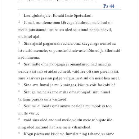
Ps 44
1
Laulujuhatajale: Korahi laste õpetuslaul.
2
Jumal, me oleme oma kõrvaga kuulnud, meie isad on
meile jutustanud: suure teo oled sa teinud nende päevil,
muistsel ajal.
3
Sina ajasid paganarahvad ära oma käega, aga nemad sa
istutasid asemele; sa purustasid rahvaste hõimud ja kihutasid
nad minema.
4
Sest mitte oma mõõgaga ei omandanud nad maad ja
nende käsivars ei aidanud neid, vaid see oli sinu parem käsi,
sinu käsivars ja sinu palge valgus, sest sul oli neist hea meel.
5
Sina, mu Jumal ja mu kuningas, käsuta võit Jaakobile!
6
Sinuga me paiskame maha oma rõhujad; sinu nimel
tallame puruks oma vastased.
7
Sest ma ei looda oma ammu peale ja mu mõõk ei too
mulle võitu;
8
vaid sina oled andnud meile võidu meie rõhujate üle
ning oled saatnud häbisse meie vihamehed.
9
Kogu päeva me kiidame Jumalat ning tahame su nime