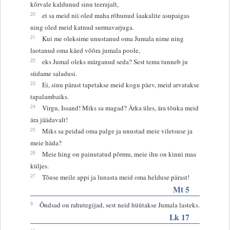
kõrvale kaldunud sinu teerajalt,
20
et sa meid nii oled maha rõhunud šaakalite asupaigas
ning oled meid katnud surmavarjuga.
21
Kui me oleksime unustanud oma Jumala nime ning
laotanud oma käed võõra jumala poole,
22
eks Jumal oleks märganud seda? Sest tema tunneb ju
südame saladusi.
23
Ei, sinu pärast tapetakse meid kogu päev, meid arvatakse
tapalambaiks.
24
Virgu, Issand! Miks sa magad? Ärka üles, ära tõuka meid
ära jäädavalt!
25
Miks sa peidad oma palge ja unustad meie viletsuse ja
meie häda?
26
Meie hing on painutatud põrmu, meie ihu on kinni maa
küljes.
27
Tõuse meile appi ja lunasta meid oma helduse pärast!
Mt 5
9
Õndsad on rahutegijad, sest neid hüütakse Jumala lasteks.
Lk 17