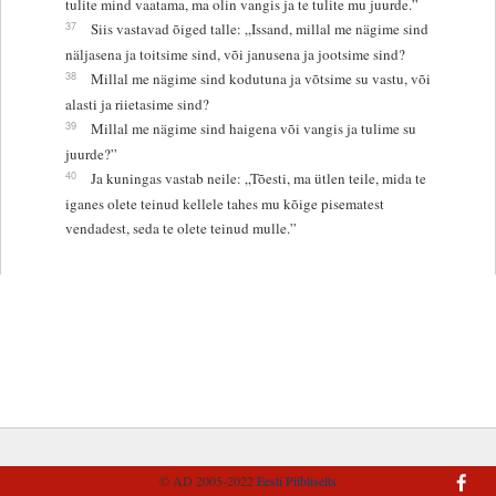
tulite mind vaatama, ma olin vangis ja te tulite mu juurde.”
37
Siis vastavad õiged talle: „Issand, millal me nägime sind
näljasena ja toitsime sind, või janusena ja jootsime sind?
38
Millal me nägime sind kodutuna ja võtsime su vastu, või
alasti ja riietasime sind?
39
Millal me nägime sind haigena või vangis ja tulime su
juurde?”
40
Ja kuningas vastab neile: „Tõesti, ma ütlen teile, mida te
iganes olete teinud kellele tahes mu kõige pisematest
vendadest, seda te olete teinud mulle.”
© AD 2005-2022
Eesti Piibliselts