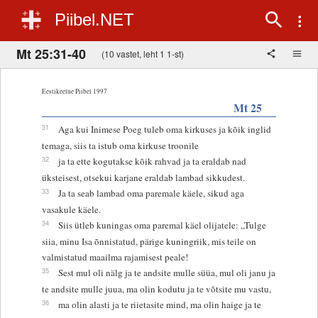
Piibel.NET
Mt 25:31-40
(10 vastet, leht 1 1-st)
Eestikeelne Piibel 1997
Mt 25
31
Aga kui Inimese Poeg tuleb oma kirkuses ja kõik inglid
temaga, siis ta istub oma kirkuse troonile
32
ja ta ette kogutakse kõik rahvad ja ta eraldab nad
üksteisest, otsekui karjane eraldab lambad sikkudest.
33
Ja ta seab lambad oma paremale käele, sikud aga
vasakule käele.
34
Siis ütleb kuningas oma paremal käel olijatele: „Tulge
siia, minu Isa õnnistatud, pärige kuningriik, mis teile on
valmistatud maailma rajamisest peale!
35
Sest mul oli nälg ja te andsite mulle süüa, mul oli janu ja
te andsite mulle juua, ma olin kodutu ja te võtsite mu vastu,
36
ma olin alasti ja te riietasite mind, ma olin haige ja te