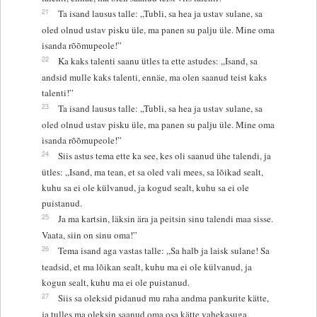
21
Ta isand lausus talle: „Tubli, sa hea ja ustav sulane, sa
oled olnud ustav pisku üle, ma panen su palju üle. Mine oma
isanda rõõmupeole!”
22
Ka kaks talenti saanu ütles ta ette astudes: „Isand, sa
andsid mulle kaks talenti, ennäe, ma olen saanud teist kaks
talenti!”
23
Ta isand lausus talle: „Tubli, sa hea ja ustav sulane, sa
oled olnud ustav pisku üle, ma panen su palju üle. Mine oma
isanda rõõmupeole!”
24
Siis astus tema ette ka see, kes oli saanud ühe talendi, ja
ütles: „Isand, ma tean, et sa oled vali mees, sa lõikad sealt,
kuhu sa ei ole külvanud, ja kogud sealt, kuhu sa ei ole
puistanud.
25
Ja ma kartsin, läksin ära ja peitsin sinu talendi maa sisse.
Vaata, siin on sinu oma!”
26
Tema isand aga vastas talle: „Sa halb ja laisk sulane! Sa
teadsid, et ma lõikan sealt, kuhu ma ei ole külvanud, ja
kogun sealt, kuhu ma ei ole puistanud.
27
Siis sa oleksid pidanud mu raha andma pankurite kätte,
ja tulles ma oleksin saanud oma osa kätte vahekasuga.