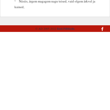
6
Niisiis, ärgem magagem nagu teised, vaid olgem ärkvel ja
kained,
© AD 2005-2022
Eesti Piibliselts