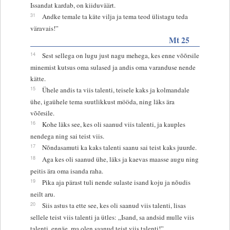
Issandat kardab, on kiiduväärt.
31
Andke temale ta käte vilja ja tema teod ülistagu teda
väravais!”
Mt 25
14
Sest sellega on lugu just nagu mehega, kes enne võõrsile
minemist kutsus oma sulased ja andis oma varanduse nende
kätte.
15
Ühele andis ta viis talenti, teisele kaks ja kolmandale
ühe, igaühele tema suutlikkust mööda, ning läks ära
võõrsile.
16
Kohe läks see, kes oli saanud viis talenti, ja kauples
nendega ning sai teist viis.
17
Nõndasamuti ka kaks talenti saanu sai teist kaks juurde.
18
Aga kes oli saanud ühe, läks ja kaevas maasse augu ning
peitis ära oma isanda raha.
19
Pika aja pärast tuli nende sulaste isand koju ja nõudis
neilt aru.
20
Siis astus ta ette see, kes oli saanud viis talenti, lisas
sellele teist viis talenti ja ütles: „Isand, sa andsid mulle viis
talenti, ennäe, ma olen saanud teist viis talenti!”