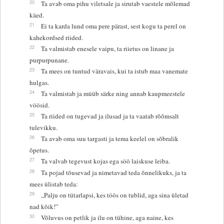
20
Ta avab oma pihu viletsale ja sirutab vaestele mõlemad
käed.
21
Ei ta karda lund oma pere pärast, sest kogu ta perel on
kahekordsed riided.
22
Ta valmistab enesele vaipu, ta riietus on linane ja
purpurpunane.
23
Ta mees on tuntud väravais, kui ta istub maa vanemate
hulgas.
24
Ta valmistab ja müüb särke ning annab kaupmeestele
vöösid.
25
Ta riided on tugevad ja ilusad ja ta vaatab rõõmsalt
tulevikku.
26
Ta avab oma suu targasti ja tema keelel on sõbralik
õpetus.
27
Ta valvab tegevust kojas ega söö laiskuse leiba.
28
Ta pojad tõusevad ja nimetavad teda õnnelikuks, ja ta
mees ülistab teda:
29
„Palju on tütarlapsi, kes töös on tublid, aga sina ületad
nad kõik!”
30
Võluvus on petlik ja ilu on tühine, aga naine, kes