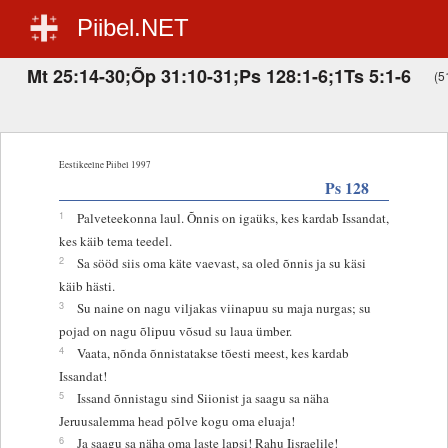
Piibel.NET
Mt 25:14-30;Õp 31:10-31;Ps 128:1-6;1Ts 5:1-6
(51
Eestikeelne Piibel 1997
Ps 128
1
Palveteekonna laul. Õnnis on igaüks, kes kardab Issandat,
kes käib tema teedel.
2
Sa sööd siis oma käte vaevast, sa oled õnnis ja su käsi
käib hästi.
3
Su naine on nagu viljakas viinapuu su maja nurgas; su
pojad on nagu õlipuu võsud su laua ümber.
4
Vaata, nõnda õnnistatakse tõesti meest, kes kardab
Issandat!
5
Issand õnnistagu sind Siionist ja saagu sa näha
Jeruusalemma head põlve kogu oma eluaja!
6
Ja saagu sa näha oma laste lapsi! Rahu Iisraelile!