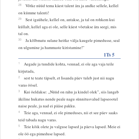
28
Võtke nüüd tema käest talent ära ja andke sellele, kellel
on kümme talenti!
29
Sest igaühele, kellel on, antakse, ja tal on rohkem kui
küllalt, kellel aga ei ole, selle käest võetakse ära seegi, mis
tal on.
30
Ja kõlbmatu sulane heitke välja kaugele pimedusse, seal
on ulgumine ja hammaste kiristamine!”
1Ts 5
1
Aegade ja tundide kohta, vennad, ei ole aga vaja teile
kirjutada,
2
sest te teate täpselt, et Issanda päev tuleb just nii nagu
varas öösel.
3
Kui öeldakse: „Nüüd on rahu ja kindel olek”, siis langeb
äkiline hukatus nende peale nagu sünnitusvalud lapseootel
naise peale, ja nad ei pääse pakku.
4
Teie aga, vennad, ei ole pimeduses, nii et see päev saaks
teid tabada nagu varas.
5
Teie kõik olete ju valguse lapsed ja päeva lapsed. Meie ei
ole öö ega pimeduse lapsed.