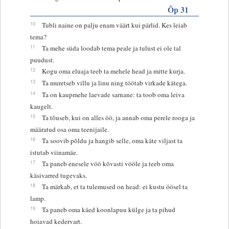
Õp 31
10
Tubli naine on palju enam väärt kui pärlid. Kes leiab
tema?
11
Ta mehe süda loodab tema peale ja tulust ei ole tal
puudust.
12
Kogu oma eluaja teeb ta mehele head ja mitte kurja.
13
Ta muretseb villu ja linu ning töötab virkade kätega.
14
Ta on kaupmehe laevade sarnane: ta toob oma leiva
kaugelt.
15
Ta tõuseb, kui on alles öö, ja annab oma perele rooga ja
määratud osa oma teenijaile.
16
Ta soovib põldu ja hangib selle, oma käte viljast ta
istutab viinamäe.
17
Ta paneb enesele vöö kõvasti vööle ja teeb oma
käsivarred tugevaks.
18
Ta märkab, et ta tulemused on head: ei kustu öösel ta
lamp.
19
Ta paneb oma käed koonlapuu külge ja ta pihud
hoiavad kedervart.