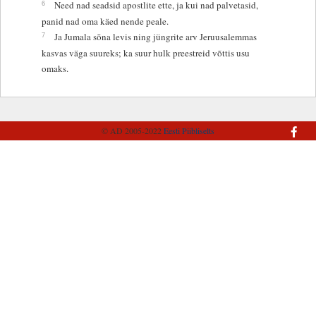
6
Need nad seadsid apostlite ette, ja kui nad palvetasid,
panid nad oma käed nende peale.
7
Ja Jumala sõna levis ning jüngrite arv Jeruusalemmas
kasvas väga suureks; ka suur hulk preestreid võttis usu
omaks.
© AD 2005-2022
Eesti Piibliselts