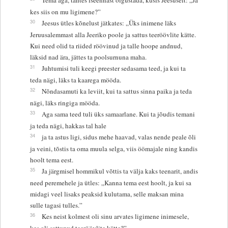
kes siis on mu ligimene?”
30
Jeesus ütles kõnelust jätkates: „Üks inimene läks
Jeruusalemmast alla Jeeriko poole ja sattus teeröövlite kätte.
Kui need olid ta riided röövinud ja talle hoope andnud,
läksid nad ära, jättes ta poolsurnuna maha.
31
Juhtumisi tuli keegi preester sedasama teed, ja kui ta
teda nägi, läks ta kaarega mööda.
32
Nõndasamuti ka leviit, kui ta sattus sinna paika ja teda
nägi, läks ringiga mööda.
33
Aga sama teed tuli üks samaarlane. Kui ta jõudis temani
ja teda nägi, hakkas tal hale
34
ja ta astus ligi, sidus mehe haavad, valas nende peale õli
ja veini, tõstis ta oma muula selga, viis öömajale ning kandis
hoolt tema eest.
35
Ja järgmisel hommikul võttis ta välja kaks teenarit, andis
need peremehele ja ütles: „Kanna tema eest hoolt, ja kui sa
midagi veel lisaks peaksid kulutama, selle maksan mina
sulle tagasi tulles.”
36
Kes neist kolmest oli sinu arvates ligimene inimesele,
kes oli sattunud teeröövlite kätte?”