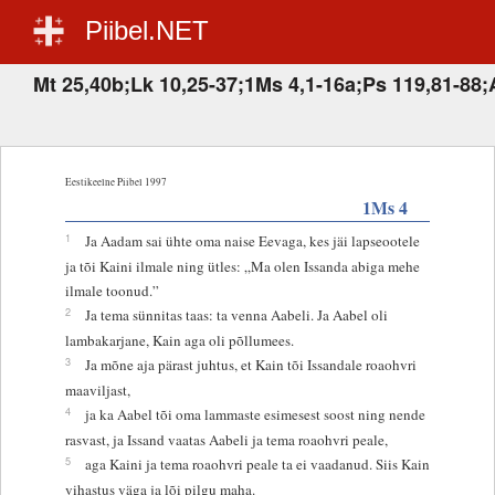
Piibel.NET
Mt 25,40b;Lk 10,25-37;1Ms 4,1-16a;Ps 119,81-88;
Eestikeelne Piibel 1997
1Ms 4
1
Ja Aadam sai ühte oma naise Eevaga, kes jäi lapseootele
ja tõi Kaini ilmale ning ütles: „Ma olen Issanda abiga mehe
ilmale toonud.”
2
Ja tema sünnitas taas: ta venna Aabeli. Ja Aabel oli
lambakarjane, Kain aga oli põllumees.
3
Ja mõne aja pärast juhtus, et Kain tõi Issandale roaohvri
maaviljast,
4
ja ka Aabel tõi oma lammaste esimesest soost ning nende
rasvast, ja Issand vaatas Aabeli ja tema roaohvri peale,
5
aga Kaini ja tema roaohvri peale ta ei vaadanud. Siis Kain
vihastus väga ja lõi pilgu maha.