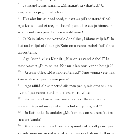
6
Ja Issand küsis Kainilt: „Mispärast sa vihastud? Ja
mispärast sa pilgu maha lööd?
7
Eks ole: kui sa head teed, siis on su pilk tõstetud üles?
Aga kui sa head ei tee, siis luurab patt ukse ees ja himustab
sind. Kuid sina pead tema üle valitsema!”
8
Ja Kain ütles oma vennale Aabelile: „Lähme väljale!” Ja
kui nad väljal olid, tungis Kain oma venna Aabeli kallale ja
tappis tema.
9
Aga Issand küsis Kainilt: „Kus on su vend Aabel?” Ja
tema vastas: „Ei mina tea. Kas ma olen oma venna hoidja?”
10
Ja tema ütles: „Mis sa oled teinud? Sinu venna vere hääl
kisendab maa pealt minu poole!
11
Aga nüüd ole sa neetud siit maa pealt, mis oma suu on
avanud, su venna verd sinu käest vastu võttes!
12
Kui sa harid maad, siis see ei anna sulle enam oma
rammu. Sa pead maa peal olema hulkur ja põgenik!”
13
Ja Kain ütles Issandale: „Mu karistus on suurem, kui ma
suudan kanda!
14
Vaata, sa oled mind täna ära ajanud siit maalt ja ma pean
varjule minema su palge eest ning maa peal olema hulkur ja