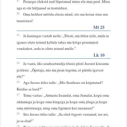
87
Peaaegu oleksid nad lõpetanud minu elu maa peal. Mina
aga ei ole hüljanud su korraldusi.
88
Oma heldust mööda elusta mind, siis ma hoian sinu suu
tunnistust!
Mt 25
40
Ja kuningas vastab neile: „Tõesti, ma ütlen teile, mida te
iganes olete teinud kellele tahes mu kõige pisematest
vendadest, seda te olete teinud mulle.”
Lk 10
25
Ja vaata, üks seadusetundja tõusis püsti Jeesust kiusama
ja küsis: „Õpetaja, mis ma pean tegema, et pärida igavest
elu?”
26
Aga Jeesus ütles talle: „Mis Seaduses on kirjutatud?
Kuidas sa loed?”
27
Tema vastas: „Armasta Issandat, oma Jumalat, kogu oma
südamega ja kogu oma hingega ja kogu oma jõuga ja kogu
oma mõistusega, ning oma ligimest kui iseennast!”
28
Siis Jeesus ütles talle: „Sa oled õigesti vastanud, tee nii,
ja sa elad!”
29
Tema aga, tahtes iseennast õigustada, küsis Jeesuselt: „Ja