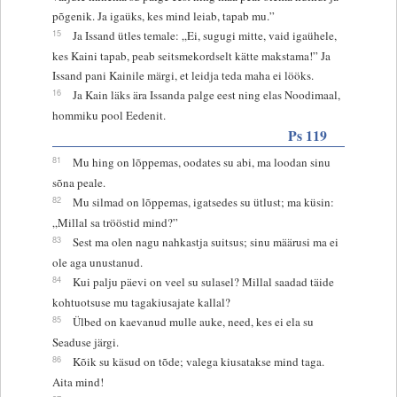
põgenik. Ja igaüks, kes mind leiab, tapab mu.”
15
Ja Issand ütles temale: „Ei, sugugi mitte, vaid igaühele,
kes Kaini tapab, peab seitsmekordselt kätte makstama!” Ja
Issand pani Kainile märgi, et leidja teda maha ei lööks.
16
Ja Kain läks ära Issanda palge eest ning elas Noodimaal,
hommiku pool Eedenit.
Ps 119
81
Mu hing on lõppemas, oodates su abi, ma loodan sinu
sõna peale.
82
Mu silmad on lõppemas, igatsedes su ütlust; ma küsin:
„Millal sa trööstid mind?”
83
Sest ma olen nagu nahkastja suitsus; sinu määrusi ma ei
ole aga unustanud.
84
Kui palju päevi on veel su sulasel? Millal saadad täide
kohtuotsuse mu tagakiusajate kallal?
85
Ülbed on kaevanud mulle auke, need, kes ei ela su
Seaduse järgi.
86
Kõik su käsud on tõde; valega kiusatakse mind taga.
Aita mind!