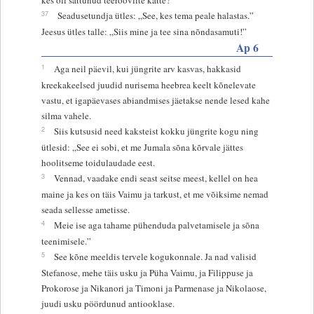
37
Seadusetundja ütles: „See, kes tema peale halastas.”
Jeesus ütles talle: „Siis mine ja tee sina nõndasamuti!”
Ap 6
1
Aga neil päevil, kui jüngrite arv kasvas, hakkasid
kreekakeelsed juudid nurisema heebrea keelt kõnelevate
vastu, et igapäevases abiandmises jäetakse nende lesed kahe
silma vahele.
2
Siis kutsusid need kaksteist kokku jüngrite kogu ning
ütlesid: „See ei sobi, et me Jumala sõna kõrvale jättes
hoolitseme toidulaudade eest.
3
Vennad, vaadake endi seast seitse meest, kellel on hea
maine ja kes on täis Vaimu ja tarkust, et me võiksime nemad
seada sellesse ametisse.
4
Meie ise aga tahame pühenduda palvetamisele ja sõna
teenimisele.”
5
See kõne meeldis tervele kogukonnale. Ja nad valisid
Stefanose, mehe täis usku ja Püha Vaimu, ja Filippuse ja
Prokorose ja Nikanori ja Timoni ja Parmenase ja Nikolaose,
juudi usku pöördunud antiooklase.