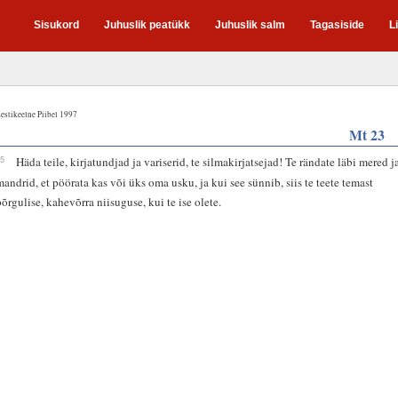
Sisukord
Juhuslik peatükk
Juhuslik salm
Tagasiside
L
estikeelne Piibel 1997
Mt 23
15
Häda teile, kirjatundjad ja variserid, te silmakirjatsejad! Te rändate läbi mered j
mandrid, et pöörata kas või üks oma usku, ja kui see sünnib, siis te teete temast
põrgulise, kahevõrra niisuguse, kui te ise olete.