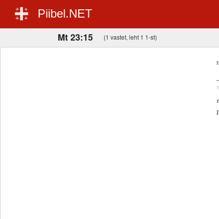
Piibel.NET
Mt 23:15
(1 vastet, leht 1 1-st)
E