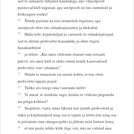
sest te sarnanete lubjatud haudadega, mis väljastpoolt
paistavad küll nägusad, aga seestpoolt on täis surnuluid ja
kõiksugust roisku!
28
Nõnda paistate ka teie inimestele õigetena, aga
seestpoolt olete täis silmakirjatsemist ja ülekohut.
29
Häda teile, kirjatundjad ja variserid, te silmakirjatsejad,
sest te ehitate prohvetite hauamärke ja ehite õigete
hauakambreid
30
ja ütlete: „Kui meie oleksime elanud oma esiisade
päevil, siis meie küll ei oleks olnud nende kaasosalised
prohvetite vere valamisel.”
31
Nõnda te tunnistate ise eneste kohta, et teie olete
prohvetite tapjate pojad.
32
Täitke siis teiegi oma vanemate mõõt!
33
Te maod, te rästikute sugu, kuidas te võiksite põgeneda
ära põrgu kohtust?
34
Seepärast, vaata, mina läkitan teie juurde prohveteid ja
tarku ja kirjatundjaid ning osa te tapate ja lööte risti ning osa
te piitsutate oma sünagoogides ja jälitate neid linnast linna,
35
et teie peale tuleks kõik õige veri, mis on valatud maa