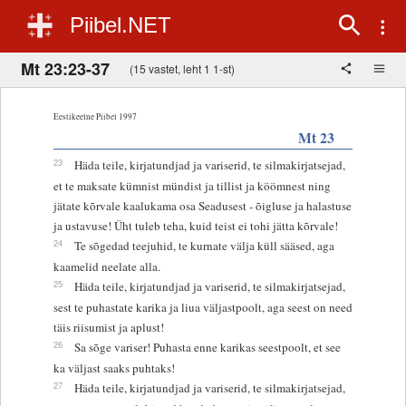
Piibel.NET
Mt 23:23-37
(15 vastet, leht 1 1-st)
Eestikeelne Piibel 1997
Mt 23
23
Häda teile, kirjatundjad ja variserid, te silmakirjatsejad,
et te maksate kümnist mündist ja tillist ja köömnest ning
jätate kõrvale kaalukama osa Seadusest - õigluse ja halastuse
ja ustavuse! Üht tuleb teha, kuid teist ei tohi jätta kõrvale!
24
Te sõgedad teejuhid, te kurnate välja küll sääsed, aga
kaamelid neelate alla.
25
Häda teile, kirjatundjad ja variserid, te silmakirjatsejad,
sest te puhastate karika ja liua väljastpoolt, aga seest on need
täis riisumist ja aplust!
26
Sa sõge variser! Puhasta enne karikas seestpoolt, et see
ka väljast saaks puhtaks!
27
Häda teile, kirjatundjad ja variserid, te silmakirjatsejad,