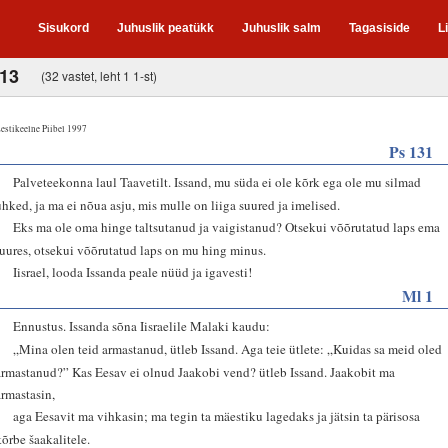
Sisukord
Juhuslik peatükk
Juhuslik salm
Tagasiside
L
-13
(32 vastet, leht 1 1-st)
estikeelne Piibel 1997
Ps 131
1
Palveteekonna laul Taavetilt. Issand, mu süda ei ole kõrk ega ole mu silmad
uhked, ja ma ei nõua asju, mis mulle on liiga suured ja imelised.
2
Eks ma ole oma hinge taltsutanud ja vaigistanud? Otsekui võõrutatud laps ema
juures, otsekui võõrutatud laps on mu hing minus.
3
Iisrael, looda Issanda peale nüüd ja igavesti!
Ml 1
1
Ennustus. Issanda sõna Iisraelile Malaki kaudu:
2
„Mina olen teid armastanud, ütleb Issand. Aga teie ütlete: „Kuidas sa meid oled
armastanud?” Kas Eesav ei olnud Jaakobi vend? ütleb Issand. Jaakobit ma
armastasin,
3
aga Eesavit ma vihkasin; ma tegin ta mäestiku lagedaks ja jätsin ta pärisosa
kõrbe šaakalitele.