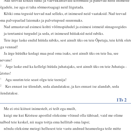
Nad seovad kokku ränki ja vaevukantavaid koormaid ja panevad need inimeste
õlgadele, ise aga ei taha sõrmeotsagagi neid liigutada.
5
Kõiki oma tegusid teevad nad selleks, et inimesed neid vaataksid. Nad teevad
oma palvepaelad laiemaks ja palvetupsud suuremaks.
6
Nad armastavad esimesi kohti võõruspidudel ja esimesi istmeid sünagoogides
7
ja teretamisi turgudel ja seda, et inimesed hüüaksid neid rabiks.
8
Teie ärge laske endid hüüda rabiks, sest ainult üks on teie Õpetaja, teie kõik olet
aga vennad!
9
Ja ärge hüüdke kedagi maa peal oma isaks, sest ainult üks on teie Isa, see
taevane!
10
Ärge laske end ka kellelgi hüüda juhatajaks, sest ainult üks on teie Juhataja -
Kristus!
11
Aga suurim teie seast olgu teie teenija!
12
Kes ennast ise ülendab, seda alandatakse, ja kes ennast ise alandab, seda
ülendatakse.
1Ts 2
6
Me ei otsi kiitust inimestelt, ei teilt ega muilt,
7
kuigi me kui Kristuse apostlid oleksime võinud olla tähtsad; vaid me olime
malbed teie keskel, nii nagu toitja ema hellitab oma lapsi;
8
nõnda oleksime meiegi hellusest teie vastu andnud heameelega teile mitte