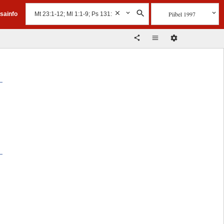
Piibel 1997
isainfo