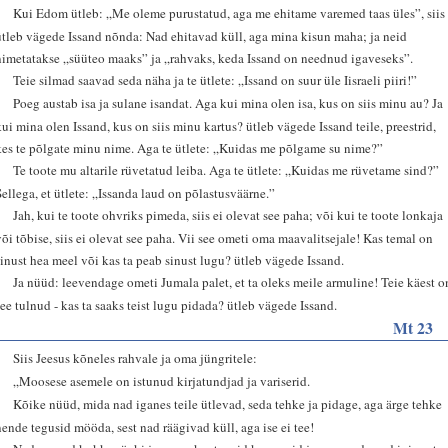
4
Kui Edom ütleb: „Me oleme purustatud, aga me ehitame varemed taas üles”, siis
ütleb vägede Issand nõnda: Nad ehitavad küll, aga mina kisun maha; ja neid
nimetatakse „süüteo maaks” ja „rahvaks, keda Issand on neednud igaveseks”.
5
Teie silmad saavad seda näha ja te ütlete: „Issand on suur üle Iisraeli piiri!”
6
Poeg austab isa ja sulane isandat. Aga kui mina olen isa, kus on siis minu au? Ja
kui mina olen Issand, kus on siis minu kartus? ütleb vägede Issand teile, preestrid,
kes te põlgate minu nime. Aga te ütlete: „Kuidas me põlgame su nime?”
7
Te toote mu altarile rüvetatud leiba. Aga te ütlete: „Kuidas me rüvetame sind?”
Sellega, et ütlete: „Issanda laud on põlastusväärne.”
8
Jah, kui te toote ohvriks pimeda, siis ei olevat see paha; või kui te toote lonkaja
või tõbise, siis ei olevat see paha. Vii see ometi oma maavalitsejale! Kas temal on
sinust hea meel või kas ta peab sinust lugu? ütleb vägede Issand.
9
Ja nüüd: leevendage ometi Jumala palet, et ta oleks meile armuline! Teie käest o
see tulnud - kas ta saaks teist lugu pidada? ütleb vägede Issand.
Mt 23
1
Siis Jeesus kõneles rahvale ja oma jüngritele:
2
„Moosese asemele on istunud kirjatundjad ja variserid.
3
Kõike nüüd, mida nad iganes teile ütlevad, seda tehke ja pidage, aga ärge tehke
nende tegusid mööda, sest nad räägivad küll, aga ise ei tee!
4