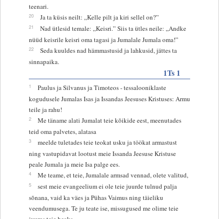
teenari.
20
Ja ta küsis neilt: „Kelle pilt ja kiri sellel on?”
21
Nad ütlesid temale: „Keisri.” Siis ta ütles neile: „Andke
nüüd keisrile keisri oma tagasi ja Jumalale Jumala oma!”
22
Seda kuuldes nad hämmastusid ja lahkusid, jättes ta
sinnapaika.
1Ts 1
1
Paulus ja Silvanus ja Timoteos - tessalooniklaste
kogudusele Jumalas Isas ja Issandas Jeesuses Kristuses: Armu
teile ja rahu!
2
Me täname alati Jumalat teie kõikide eest, meenutades
teid oma palvetes, alatasa
3
meelde tuletades teie teokat usku ja töökat armastust
ning vastupidavat lootust meie Issanda Jeesuse Kristuse
peale Jumala ja meie Isa palge ees.
4
Me teame, et teie, Jumalale armsad vennad, olete valitud,
5
sest meie evangeelium ei ole teie juurde tulnud palja
sõnana, vaid ka väes ja Pühas Vaimus ning täieliku
veendumusega. Te ju teate ise, missugused me olime teie
juures teie heaks.