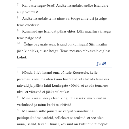
7
Rahvaste suguvõsad! Andke Issandale, andke Issandale
au ja võimus!
8
Andke Issandale tema nime au, tooge annetusi ja tulge
tema õuedesse!
9
Kummardage Issandat pühas ehtes, kõik maailm värisegu
tema palge ees!
10
Öelge paganate seas: Issand on kuningas! Siis maailm
jääb kindlaks, ei see kõigu. Tema mõistab rahvastele õiglast
kohut.
Js 45
1
Nõnda ütleb Issand oma võitule Kooresele, kelle
paremast käest ma olen kinni haaranud, et alistada tema ees
rahvaid ja päästa lahti kuningate vöösid, et avada tema ees
uksi, et väravad ei jääks suletuks:
2
Mina käin su ees ja teen kingud tasaseks; ma purustan
vaskuksed ja raiun katki raudriivid.
3
Ma annan sulle pimeduse varjust varandusi ja
peidupaikadest aardeid, selleks et sa teaksid, et see olen
mina, Issand, Iisraeli Jumal, kes sind on kutsunud nimepidi.