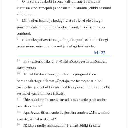
4
Oma sulase Jaakobi ja oma valitu Iisraeli pärast ma
kutsusin sind nimepidi ja andsin sulle aunime, ehkki sa mind
ei tundnud.
5
Mina olen Issand ja kedagi teist ei ole, ei ole ühtegi
jumalat peale minu; mina vöötasin sind, ehkki sa mind ei
tundnud,
6
et teataks päikesetõusu ja -loojaku pool, et ei ole ühtegi
peale minu; mina olen Issand ja kedagi teist ei ole.
Mt 22
15
Siis variserid läksid ja võtsid nõuks Jeesus ta sõnadest
lõksu püüda.
16
Ja nad läkitasid tema juurde oma jüngreid koos
heroodeslastega ütlema: „Õpetaja, me teame, et sa oled
tõemeelne ja õpetad Jumala teed tões ja sa ei hooli kellestki,
sest sa ei vaata inimese isikule.
17
Ütle nüüd meile, mis sa arvad, kas keisrile peab andma
pearaha või ei?”
18
Aga Jeesus ütles nende kurjust ära tundes: „Mis te mind
kiusate, silmakirjatsejad?
19
Näidake mulle maksuraha!” Nemad tõidki ta kätte