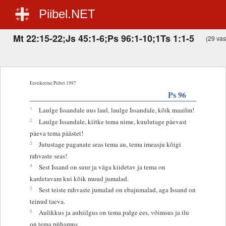
Piibel.NET
Mt 22:15-22;Js 45:1-6;Ps 96:1-10;1Ts 1:1-5
(29 vast
Eestikeelne Piibel 1997
Ps 96
1
Laulge Issandale uus laul, laulge Issandale, kõik maailm!
2
Laulge Issandale, kiitke tema nime, kuulutage päevast
päeva tema päästet!
3
Jutustage paganate seas tema au, tema imeasju kõigi
rahvaste seas!
4
Sest Issand on suur ja väga kiidetav ja tema on
kardetavam kui kõik muud jumalad.
5
Sest teiste rahvaste jumalad on ebajumalad, aga Issand on
teinud taeva.
6
Aulikkus ja auhiilgus on tema palge ees, võimsus ja ilu
on tema pühamus.