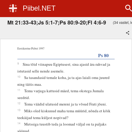
Piibel.NET
Mt 21:33-43;Js 5:1-7;Ps 80:9-20;Fl 4:6-9
(34 vastet, l
Eestikeelne Piibel 1997
Ps 80
9
Sina tõid viinapuu Egiptusest; sina ajasid ära rahvad ja
istutasid selle nende asemele.
10
Sa tasandasid temale koha, ja ta ajas laiali oma juured
ning täitis maa.
11
Tema varjuga kattusid mäed, tema okstega Jumala
seedrid.
12
Tema väädid ulatusid mereni ja ta võsud Frati jõeni.
13
Miks oled kiskunud maha tema müürid, nõnda et kõik
teekäijad tema küljest nopivad?
14
Metssiga tuustib teda ja loomad väljal on ta paljaks
söönud.