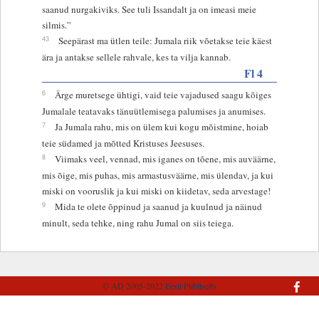
saanud nurgakiviks. See tuli Issandalt ja on imeasi meie
silmis.”
43
Seepärast ma ütlen teile: Jumala riik võetakse teie käest
ära ja antakse sellele rahvale, kes ta vilja kannab.
Fl 4
6
Ärge muretsege ühtigi, vaid teie vajadused saagu kõiges
Jumalale teatavaks tänuütlemisega palumises ja anumises.
7
Ja Jumala rahu, mis on ülem kui kogu mõistmine, hoiab
teie südamed ja mõtted Kristuses Jeesuses.
8
Viimaks veel, vennad, mis iganes on tõene, mis auväärne,
mis õige, mis puhas, mis armastusväärne, mis ülendav, ja kui
miski on vooruslik ja kui miski on kiidetav, seda arvestage!
9
Mida te olete õppinud ja saanud ja kuulnud ja näinud
minult, seda tehke, ning rahu Jumal on siis teiega.
© AD 2005-2022
Eesti Piibliselts