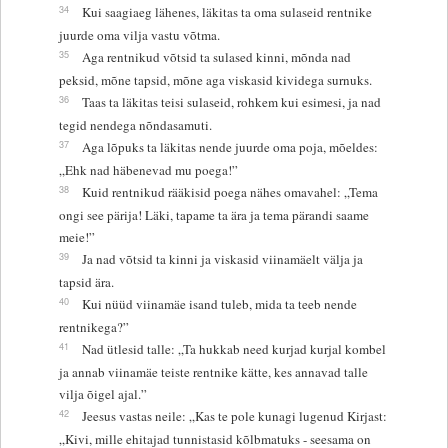
34
Kui saagiaeg lähenes, läkitas ta oma sulaseid rentnike
juurde oma vilja vastu võtma.
35
Aga rentnikud võtsid ta sulased kinni, mõnda nad
peksid, mõne tapsid, mõne aga viskasid kividega surnuks.
36
Taas ta läkitas teisi sulaseid, rohkem kui esimesi, ja nad
tegid nendega nõndasamuti.
37
Aga lõpuks ta läkitas nende juurde oma poja, mõeldes:
„Ehk nad häbenevad mu poega!”
38
Kuid rentnikud rääkisid poega nähes omavahel: „Tema
ongi see pärija! Läki, tapame ta ära ja tema pärandi saame
meie!”
39
Ja nad võtsid ta kinni ja viskasid viinamäelt välja ja
tapsid ära.
40
Kui nüüd viinamäe isand tuleb, mida ta teeb nende
rentnikega?”
41
Nad ütlesid talle: „Ta hukkab need kurjad kurjal kombel
ja annab viinamäe teiste rentnike kätte, kes annavad talle
vilja õigel ajal.”
42
Jeesus vastas neile: „Kas te pole kunagi lugenud Kirjast:
„Kivi, mille ehitajad tunnistasid kõlbmatuks - seesama on