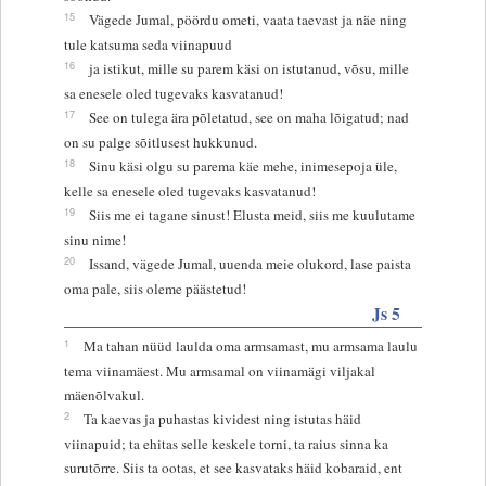
15
Vägede Jumal, pöördu ometi, vaata taevast ja näe ning
tule katsuma seda viinapuud
16
ja istikut, mille su parem käsi on istutanud, võsu, mille
sa enesele oled tugevaks kasvatanud!
17
See on tulega ära põletatud, see on maha lõigatud; nad
on su palge sõitlusest hukkunud.
18
Sinu käsi olgu su parema käe mehe, inimesepoja üle,
kelle sa enesele oled tugevaks kasvatanud!
19
Siis me ei tagane sinust! Elusta meid, siis me kuulutame
sinu nime!
20
Issand, vägede Jumal, uuenda meie olukord, lase paista
oma pale, siis oleme päästetud!
Js 5
1
Ma tahan nüüd laulda oma armsamast, mu armsama laulu
tema viinamäest. Mu armsamal on viinamägi viljakal
mäenõlvakul.
2
Ta kaevas ja puhastas kividest ning istutas häid
viinapuid; ta ehitas selle keskele torni, ta raius sinna ka
surutõrre. Siis ta ootas, et see kasvataks häid kobaraid, ent