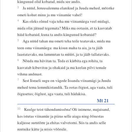
kängunud olid kobarad, mida see andis.
3
Ja nüüd, Jeruusalemma elanikud ja Juuda mehed, mõistke
ometi kohut minu ja mu viinamäe vahel!
4
Kas oleks olnud vaja teha mu viinamäega veel midagi,
mida olin jätnud tegemata? Miks ma ootasin, et ta kasvatab
häid kobaraid, kuna ta andis kängunud kobaraid?
5
Aga nüüd tahan ma ometi teha teile teatavaks, mida ma
teen oma viinamäega: ma kisun maha ta aia, ja ta jääb
laastatavaks, ma lammutan ta müüri, ja ta jääb tallatavaks.
6
Nõnda ma hävitan ta. Teda ei kärbita ega rohita, ta
kasvatab kibuvitsu ja ohakaid ja ma keelan pilvi temale
vihma andmast.
7
Sest Iisraeli sugu on vägede Issanda viinamägi ja Juuda
mehed tema lemmikistandik. Ta ootas õigust, aga vaata, tuli
õigusetus; õiglust, aga vaata, tuli hädakisa.
Mt 21
33
Kuulge teist tähendamissõna! Oli inimene, majaisand,
kes istutas viinamäe ja piiras selle aiaga ning õõnestas
kaljusse surutõrre ja ehitas valvetorni. Siis ta andis selle
rentnike kätte ja reisis võõrsile.