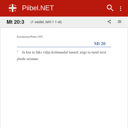
Piibel.NET
Mt 20:3
(1 vastet, leht 1 1-st)
Eestikeelne Piibel 1997
Mt 20
3
Ja kui ta läks välja kolmandal tunnil, nägi ta turul teisi
jõude seismas