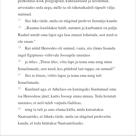
piirkonnas kõik poeglapsed, kaheaastased ja nooremad,
arvestades seda aega, mille ta oli tähetarkadelt täpselt välja
uurinud.
17
Siis läks täide, mida on räägitud prohvet Jeremija kaudu:
18
„Raamas kuuldakse häält, nutmist ja kaebamist on palju.
Raahel nutab oma lapsi ega lase ennast lohutada, sest neid ei
ole enam.”
19
Kui nüüd Heroodes oli surnud, vaata, siis ilmus Issanda
ingel Egiptuses viibivale Joosepile unenäos
20
ja ütles: „Tõuse üles, võta laps ja tema ema ning mine
Iisraelimaale, sest need, kes püüdsid last tappa, on surnud!”
21
Siis ta tõusis, võttis lapse ja tema ema ning tuli
Iisraelimaale.
22
Kuulnud aga, et Arhelaos on kuningaks Juudamaal oma
isa Heroodese järel, kartis Joosep sinna minna. Teda hoiatati
unenäos, et neil tuleb varjuda Galileas,
23
ning ta tuli ja asus elama külla, mida kutsutakse
Naatsaretiks, et läheks täide, mida on räägitud prohvetite
kaudu, et teda hüütakse Naatsaretlaseks.