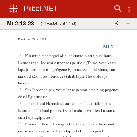
Piibel.NET
Mt 2:13-23
(11 vastet, leht 1 1-st)
Eestikeelne Piibel 1997
Mt 2
13
Kui nüüd tähetargad olid lahkunud, vaata, siis ilmus
Issanda ingel Joosepile unenäos ja ütles: „Tõuse, võta kaasa
laps ja tema ema ning põgene Egiptusesse ja jää sinna, kuni
ma sind käsin, sest Heroodes tahab lapse üles otsida ja
hukata!”
14
Siis Joosep tõusis, võttis lapse ja tema ema ning põgenes
öösel Egiptusesse.
15
Ja ta oli seal Heroodese surmani, et läheks täide, mis
Issand on rääkinud prohveti suu kaudu: „Ma olen kutsunud
oma Poja Egiptusest.”
16
Kui nüüd Heroodes nägi, et tähetargad on teda petnud,
raevutses ta väga ning laskis tappa Petlemmas ja selle