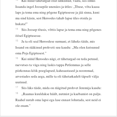
Kui nüüd tähetargad olid lahkunud, vaata, siis ilmus
Issanda ingel Joosepile unenäos ja ütles: „Tõuse, võta kaasa
laps ja tema ema ning põgene Egiptusesse ja jää sinna, kuni
ma sind käsin, sest Heroodes tahab lapse üles otsida ja
hukata!”
14
Siis Joosep tõusis, võttis lapse ja tema ema ning põgenes
öösel Egiptusesse.
15
Ja ta oli seal Heroodese surmani, et läheks täide, mis
Issand on rääkinud prohveti suu kaudu: „Ma olen kutsunud
oma Poja Egiptusest.”
16
Kui nüüd Heroodes nägi, et tähetargad on teda petnud,
raevutses ta väga ning laskis tappa Petlemmas ja selle
piirkonnas kõik poeglapsed, kaheaastased ja nooremad,
arvestades seda aega, mille ta oli tähetarkadelt täpselt välja
uurinud.
17
Siis läks täide, mida on räägitud prohvet Jeremija kaudu:
18
„Raamas kuuldakse häält, nutmist ja kaebamist on palju.
Raahel nutab oma lapsi ega lase ennast lohutada, sest neid ei
ole enam.”