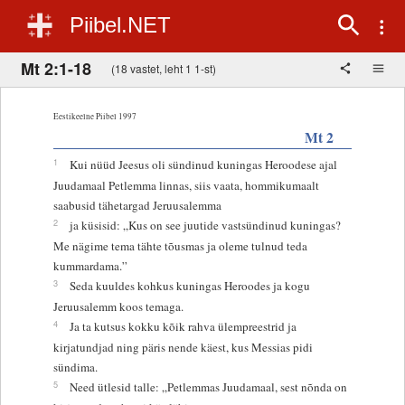
Piibel.NET
Mt 2:1-18
(18 vastet, leht 1 1-st)
Eestikeelne Piibel 1997
Mt 2
1
Kui nüüd Jeesus oli sündinud kuningas Heroodese ajal
Juudamaal Petlemma linnas, siis vaata, hommikumaalt
saabusid tähetargad Jeruusalemma
2
ja küsisid: „Kus on see juutide vastsündinud kuningas?
Me nägime tema tähte tõusmas ja oleme tulnud teda
kummardama.”
3
Seda kuuldes kohkus kuningas Heroodes ja kogu
Jeruusalemm koos temaga.
4
Ja ta kutsus kokku kõik rahva ülempreestrid ja
kirjatundjad ning päris nende käest, kus Messias pidi
sündima.
5
Need ütlesid talle: „Petlemmas Juudamaal, sest nõnda on