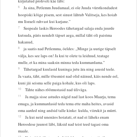
kirjutatud prohveti käe läbi:
6
Ja sina, Petlemm Juudamaal, ei ole Juuda vürstkondadest
hoopiski kõige pisem, sest sinust lähtub Valitseja, kes hoiab
mu Iisraeli rahvast kui karjane.”
7
Seepeale laskis Heroodes tähetargad salaja enda juurde
kutsuda, päris nendelt täpset aega, millal täht oli paistma
hakanud,
8
ja saatis nad Petlemma, öeldes: „Minge ja uurige täpselt
välja, kes see laps on! Ja kui te olete ta leidnud, teatage
mulle, et ka mina saaksin minna teda kummardama.”
9
Tähetargad kuulasid kuninga jutu ära ning asusid teele.
Ja vaata, täht, mille tõusmist nad olid näinud, käis nende eel,
kuni jäi seisma selle paiga kohale, kus oli laps.
10
Tähte nähes rõõmustasid nad üliväga.
11
Ja majja sisse astudes nägid nad last koos Maarja, tema
emaga, ja kummardasid teda tema ette maha heites, avasid
oma aarded ning andsid talle kinke: kulda, viirukit ja mürri.
12
Ja kui neid unenäos hoiatati, et nad ei läheks enam
Heroodese juurest läbi, läksid nad teist teed tagasi oma
maale.
13