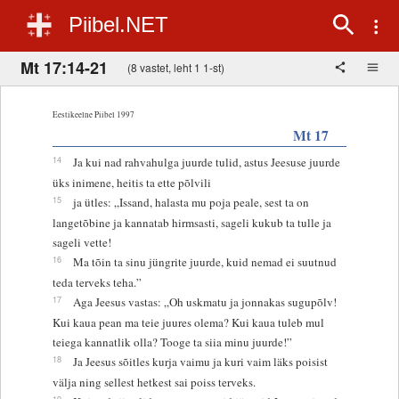
Piibel.NET
Mt 17:14-21
(8 vastet, leht 1 1-st)
Eestikeelne Piibel 1997
Mt 17
14
Ja kui nad rahvahulga juurde tulid, astus Jeesuse juurde
üks inimene, heitis ta ette põlvili
15
ja ütles: „Issand, halasta mu poja peale, sest ta on
langetõbine ja kannatab hirmsasti, sageli kukub ta tulle ja
sageli vette!
16
Ma tõin ta sinu jüngrite juurde, kuid nemad ei suutnud
teda terveks teha.”
17
Aga Jeesus vastas: „Oh uskmatu ja jonnakas sugupõlv!
Kui kaua pean ma teie juures olema? Kui kaua tuleb mul
teiega kannatlik olla? Tooge ta siia minu juurde!”
18
Ja Jeesus sõitles kurja vaimu ja kuri vaim läks poisist
välja ning sellest hetkest sai poiss terveks.
19