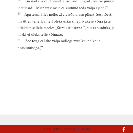
Kui nad siis olid omaette, astusid jüngrid Jeesuse juurde
ja ütlesid: „Mispärast meie ei suutnud teda välja ajada?”
20
Aga tema ütles neile: „Teie nõdra usu pärast. Sest tõesti,
ma ütlen teile, kui teil oleks usku sinepiivakese võrra ja te
ütleksite sellele mäele: „Siirdu siit sinna!”, siis ta siirduks, ja
miski ei oleks teile võimatu.
21
[See tõug ei lähe välja millegi muu kui palve ja
paastumisega.]”
© AD 2005-2022
Eesti Piibliselts