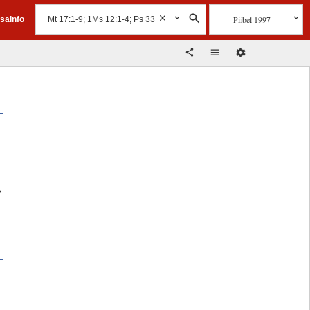
Piibel 1997
isainfo
,