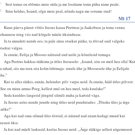
21
Sest temas on rõõmus meie süda ja me loodame tema püha nime peale.
22
Sinu heldus, Issand, olgu meie peal, nõnda nagu me ootame sind!
Mt 17
1
Kuue päeva pärast võttis Jeesus kaasa Peetruse ja Jaakobuse ja tema venna
Johannese ning viis nad kõrgele mäele üksindusse.
2
Ja ta muudeti nende ees; ta pale säras otsekui päike, ta rõivad said valgeks
otsekui valgus.
3
Ja ennäe, Eelija ja Mooses näitasid end neile ja kõnelesid temaga.
4
Aga Peetrus hakkas rääkima ja ütles Jeesusele: „Issand, siin on meil hea olla! Ku
sa tahad, siis ma teen siia kolm lehtmaja: sinule ühe ja Moosesele ühe ja Eelijale
ühe.”
5
Kui ta alles rääkis, ennäe, helendav pilv varjas neid. Ja ennäe, hääl ütles pilvest:
„See on minu armas Poeg, kellest mul on hea meel, teda kuulake!”
6
Seda kuuldes langesid jüngrid silmili maha ja kartsid väga.
7
Ja Jeesus astus nende juurde ning ütles neid puudutades: „Tõuske üles ja ärge
kartke!”
8
Aga kui nad oma silmad üles tõstsid, ei näinud nad enam kedagi muud kui
Jeesust üksi.
9
Ja kui nad mäelt laskusid, keelas Jeesus neid: „Ärge rääkige sellest nägemusest