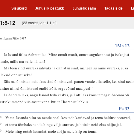
Sisukord
Juhuslik peatükk
Juhuslik salm
Tagasiside
L
1:8-12
(23 vastet, leht 1 1-st)
estikeelne Piibel 1997
1Ms 12
1
Ja Issand ütles Aabramile: „Mine omalt maalt, omast sugukonnast ja isakojast
maale, mille ma sulle näitan!
2
Ma teen sind suureks rahvaks ja õnnistan sind, ma teen su nime suureks, et sa
oleksid õnnistuseks!
3
Siis ma õnnistan neid, kes sind õnnistavad, panen vande alla selle, kes sind neab
ja sinu nimel õnnistavad endid kõik suguvõsad maa peal!”
4
Ja Aabram läks, nagu Issand teda käskis, ja Lott läks koos temaga; Aabram oli
seitsekümmend viis aastat vana, kui ta Haaranist lahkus.
Ps 33
18
Vaata, Issanda silm on nende peal, kes teda kardavad ja tema heldust ootavad,
19
et tema tõmbaks nende hinge välja surmast ja hoiaks neid elus näljaajal.
20
Meie hing ootab Issandat, meie abi ja meie kilp on tema.