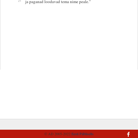
21
ja paganad loodavad tema nime peale.”
© AD 2005-2022
Eesti Piibliselts