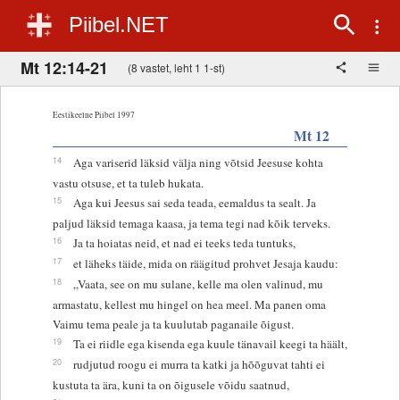
Piibel.NET
Mt 12:14-21
(8 vastet, leht 1 1-st)
Eestikeelne Piibel 1997
Mt 12
14
Aga variserid läksid välja ning võtsid Jeesuse kohta
vastu otsuse, et ta tuleb hukata.
15
Aga kui Jeesus sai seda teada, eemaldus ta sealt. Ja
paljud läksid temaga kaasa, ja tema tegi nad kõik terveks.
16
Ja ta hoiatas neid, et nad ei teeks teda tuntuks,
17
et läheks täide, mida on räägitud prohvet Jesaja kaudu:
18
„Vaata, see on mu sulane, kelle ma olen valinud, mu
armastatu, kellest mu hingel on hea meel. Ma panen oma
Vaimu tema peale ja ta kuulutab paganaile õigust.
19
Ta ei riidle ega kisenda ega kuule tänavail keegi ta häält,
20
rudjutud roogu ei murra ta katki ja hõõguvat tahti ei
kustuta ta ära, kuni ta on õigusele võidu saatnud,