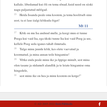
kallale; libedamad kui õli on tema sõnad, kuid need on siiski
nagu paljastatud mõõgad.
23
Heida Issanda peale oma koorem, ja tema hoolitseb sinu
eest; ta ei lase iialgi kõikuda õiget!
Mt 11
27
Kõik on mu Isa andnud mulle, ja keegi muu ei tunne
Poega kui vaid Isa, ega ükski tunne Isa kui vaid Poeg ja see,
kellele Poeg seda iganes tahab ilmutada.
28
Tulge minu juurde kõik, kes olete vaevatud ja
koormatud, ja mina annan teile hingamise!
29
Võtke enda peale minu ike ja õppige minult, sest mina
olen tasane ja südamelt alandlik ja te leiate hingamise oma
hingedele,
30
sest minu ike on hea ja minu koorem on kerge!”
© AD 2005-2022
Eesti Piibliselts