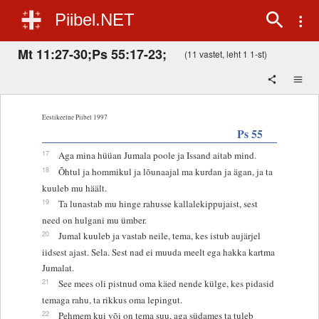
Piibel.NET
Mt 11:27-30;Ps 55:17-23;
(11 vastet, leht 1 1-st)
Eestikeelne Piibel 1997
Ps 55
17
Aga mina hüüan Jumala poole ja Issand aitab mind.
18
Õhtul ja hommikul ja lõunaajal ma kurdan ja ägan, ja ta
kuuleb mu häält.
19
Ta lunastab mu hinge rahusse kallalekippujaist, sest
need on hulgani mu ümber.
20
Jumal kuuleb ja vastab neile, tema, kes istub aujärjel
iidsest ajast. Sela. Sest nad ei muuda meelt ega hakka kartma
Jumalat.
21
See mees oli pistnud oma käed nende külge, kes pidasid
temaga rahu, ta rikkus oma lepingut.
22
Pehmem kui või on tema suu, aga südames ta tuleb