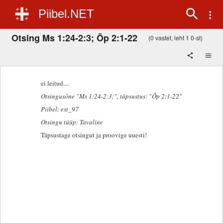
Piibel.NET
Otsing Ms 1:24-2:3; Õp 2:1-22
(0 vastet, leht 1 0-st)
ei leitud....
Otsingusõne "Ms 1:24-2:3;"
, täpsustus: "Õp 2:1-22"
Piibel: est_97
Otsingu tüüp: Tavaline
Täpsustage otsingut ja proovige uuesti!