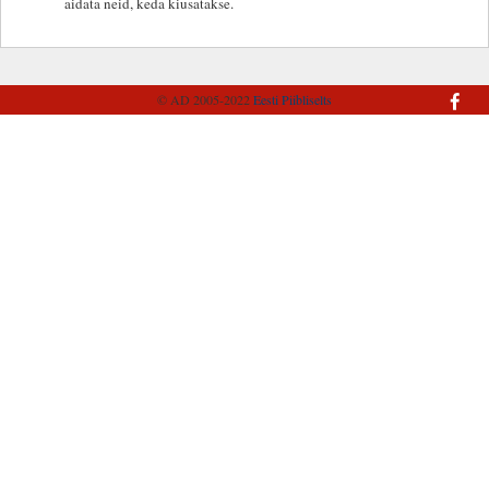
aidata neid, keda kiusatakse.
© AD 2005-2022
Eesti Piibliselts