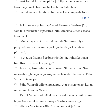
12
Sest Issand Jumal on päike ja kilp; armu ja au annab
Issand ega keela head neile, kes laitmatult elavad.
13
Issand Sebaot, õnnis on inimene, kes sinu peale loodab.
Lk 2
22
Ja kui nende puhastuspäevad Moosese Seaduse järgi
said täis, viisid nad lapse üles Jeruusalemma, et teda seada
Issanda ette,
23
nõnda nagu on kirjutatud Issanda Seaduses: „Iga
poeglast, kes on avanud lapsekoja, hüütagu Issandale
pühaks”,
24
ja et tuua Issanda Seaduses öeldu järgi ohvriks „paar
turteltuvi või kaks tuvipoega”.
25
Ja vaata, Jeruusalemmas oli mees, Siimeon nimi. See
mees oli õiglane ja vaga ning ootas Iisraeli lohutust, ja Püha
Vaim oli tema peal.
26
Püha Vaim oli talle ennustanud, et ta ei sure enne, kui ta
on näinud Issanda Messiat.
27
Ta tuli Vaimu ajel pühakotta. Ja kui vanemad tõid sinna
lapse Jeesuse, et toimida temaga Seaduse sätte järgi,
28
siis ta võttis tema sülle, ülistas Jumalat ja ütles: