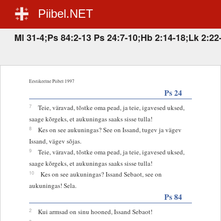
Piibel.NET
Ml 31-4;Ps 84:2-13 Ps 24:7-10;Hb 2:14-18;Lk 2:22
Eestikeelne Piibel 1997
Ps 24
7
Teie, väravad, tõstke oma pead, ja teie, igavesed uksed,
saage kõrgeks, et aukuningas saaks sisse tulla!
8
Kes on see aukuningas? See on Issand, tugev ja vägev
Issand, vägev sõjas.
9
Teie, väravad, tõstke oma pead, ja teie, igavesed uksed,
saage kõrgeks, et aukuningas saaks sisse tulla!
10
Kes on see aukuningas? Issand Sebaot, see on
aukuningas! Sela.
Ps 84
2
Kui armsad on sinu hooned, Issand Sebaot!