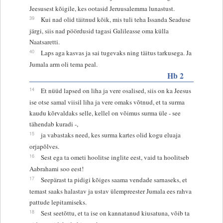
Jeesusest kõigile, kes ootasid Jeruusalemma lunastust.
39
Kui nad olid täitnud kõik, mis tuli teha Issanda Seaduse
järgi, siis nad pöördusid tagasi Galileasse oma külla
Naatsaretti.
40
Laps aga kasvas ja sai tugevaks ning täitus tarkusega. Ja
Jumala arm oli tema peal.
Hb 2
14
Et nüüd lapsed on liha ja vere osalised, siis on ka Jeesus
ise otse samal viisil liha ja vere omaks võtnud, et ta surma
kaudu kõrvaldaks selle, kellel on võimus surma üle - see
tähendab kuradi -,
15
ja vabastaks need, kes surma kartes olid kogu eluaja
orjapõlves.
16
Sest ega ta ometi hoolitse inglite eest, vaid ta hoolitseb
Aabrahami soo eest!
17
Seepärast ta pidigi kõiges saama vendade sarnaseks, et
temast saaks halastav ja ustav ülempreester Jumala ees rahva
pattude lepitamiseks.
18
Sest seetõttu, et ta ise on kannatanud kiusatuna, võib ta