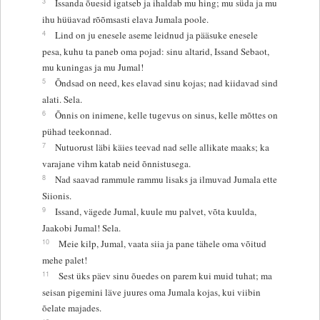
3
Issanda õuesid igatseb ja ihaldab mu hing; mu süda ja mu
ihu hüüavad rõõmsasti elava Jumala poole.
4
Lind on ju enesele aseme leidnud ja pääsuke enesele
pesa, kuhu ta paneb oma pojad: sinu altarid, Issand Sebaot,
mu kuningas ja mu Jumal!
5
Õndsad on need, kes elavad sinu kojas; nad kiidavad sind
alati. Sela.
6
Õnnis on inimene, kelle tugevus on sinus, kelle mõttes on
pühad teekonnad.
7
Nutuorust läbi käies teevad nad selle allikate maaks; ka
varajane vihm katab neid õnnistusega.
8
Nad saavad rammule rammu lisaks ja ilmuvad Jumala ette
Siionis.
9
Issand, vägede Jumal, kuule mu palvet, võta kuulda,
Jaakobi Jumal! Sela.
10
Meie kilp, Jumal, vaata siia ja pane tähele oma võitud
mehe palet!
11
Sest üks päev sinu õuedes on parem kui muid tuhat; ma
seisan pigemini läve juures oma Jumala kojas, kui viibin
õelate majades.