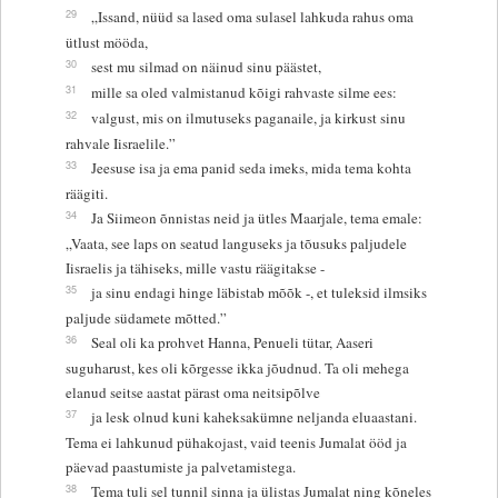
29
„Issand, nüüd sa lased oma sulasel lahkuda rahus oma
ütlust mööda,
30
sest mu silmad on näinud sinu päästet,
31
mille sa oled valmistanud kõigi rahvaste silme ees:
32
valgust, mis on ilmutuseks paganaile, ja kirkust sinu
rahvale Iisraelile.”
33
Jeesuse isa ja ema panid seda imeks, mida tema kohta
räägiti.
34
Ja Siimeon õnnistas neid ja ütles Maarjale, tema emale:
„Vaata, see laps on seatud languseks ja tõusuks paljudele
Iisraelis ja tähiseks, mille vastu räägitakse -
35
ja sinu endagi hinge läbistab mõõk -, et tuleksid ilmsiks
paljude südamete mõtted.”
36
Seal oli ka prohvet Hanna, Penueli tütar, Aaseri
suguharust, kes oli kõrgesse ikka jõudnud. Ta oli mehega
elanud seitse aastat pärast oma neitsipõlve
37
ja lesk olnud kuni kaheksakümne neljanda eluaastani.
Tema ei lahkunud pühakojast, vaid teenis Jumalat ööd ja
päevad paastumiste ja palvetamistega.
38
Tema tuli sel tunnil sinna ja ülistas Jumalat ning kõneles