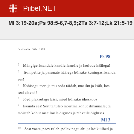
Piibel.NET
Ml 3:19-20a;Ps 98:5-6,7-8,9;2Ts 3:7-12;Lk 21:5-19
Eestikeelne Piibel 1997
Ps 98
5
Mängige Issandale kandle, kandle ja laulude häälega!
6
Trompetite ja pasunate häälega hõisake kuningas Issanda
ees!
7
Kohisegu meri ja mis seda täidab, maailm ja kõik, kes
seal elavad!
8
Jõed plaksutagu käsi, mäed hõisaku üheskoos
9
Issanda ees! Sest ta tuleb mõistma kohut ilmamaale; ta
mõistab kohut maailmale õiguses ja rahvaile õigluses.
Ml 3
19
Sest vaata, päev tuleb, põlev nagu ahi, ja kõik ülbed ja