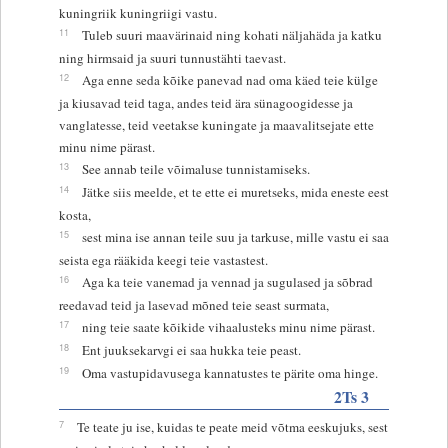
kuningriik kuningriigi vastu.
11
Tuleb suuri maavärinaid ning kohati näljahäda ja katku
ning hirmsaid ja suuri tunnustähti taevast.
12
Aga enne seda kõike panevad nad oma käed teie külge
ja kiusavad teid taga, andes teid ära sünagoogidesse ja
vanglatesse, teid veetakse kuningate ja maavalitsejate ette
minu nime pärast.
13
See annab teile võimaluse tunnistamiseks.
14
Jätke siis meelde, et te ette ei muretseks, mida eneste eest
kosta,
15
sest mina ise annan teile suu ja tarkuse, mille vastu ei saa
seista ega rääkida keegi teie vastastest.
16
Aga ka teie vanemad ja vennad ja sugulased ja sõbrad
reedavad teid ja lasevad mõned teie seast surmata,
17
ning teie saate kõikide vihaalusteks minu nime pärast.
18
Ent juuksekarvgi ei saa hukka teie peast.
19
Oma vastupidavusega kannatustes te pärite oma hinge.
2Ts 3
7
Te teate ju ise, kuidas te peate meid võtma eeskujuks, sest