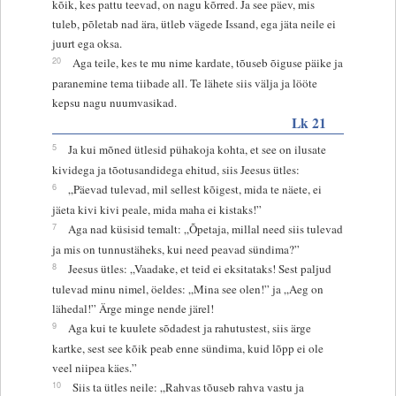
kõik, kes pattu teevad, on nagu kõrred. Ja see päev, mis
tuleb, põletab nad ära, ütleb vägede Issand, ega jäta neile ei
juurt ega oksa.
20
Aga teile, kes te mu nime kardate, tõuseb õiguse päike ja
paranemine tema tiibade all. Te lähete siis välja ja lööte
kepsu nagu nuumvasikad.
Lk 21
5
Ja kui mõned ütlesid pühakoja kohta, et see on ilusate
kividega ja tõotusandidega ehitud, siis Jeesus ütles:
6
„Päevad tulevad, mil sellest kõigest, mida te näete, ei
jäeta kivi kivi peale, mida maha ei kistaks!”
7
Aga nad küsisid temalt: „Õpetaja, millal need siis tulevad
ja mis on tunnustäheks, kui need peavad sündima?”
8
Jeesus ütles: „Vaadake, et teid ei eksitataks! Sest paljud
tulevad minu nimel, öeldes: „Mina see olen!” ja „Aeg on
lähedal!” Ärge minge nende järel!
9
Aga kui te kuulete sõdadest ja rahutustest, siis ärge
kartke, sest see kõik peab enne sündima, kuid lõpp ei ole
veel niipea käes.”
10
Siis ta ütles neile: „Rahvas tõuseb rahva vastu ja