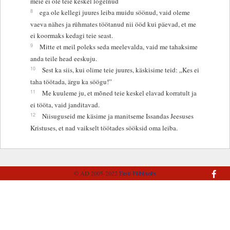
meie ei ole teie keskel logelnud
8
ega ole kellegi juures leiba muidu söönud, vaid oleme
vaeva nähes ja rühmates töötanud nii ööd kui päevad, et me
ei koormaks kedagi teie seast.
9
Mitte et meil poleks seda meelevalda, vaid me tahaksime
anda teile head eeskuju.
10
Sest ka siis, kui olime teie juures, käskisime teid: „Kes ei
taha töötada, ärgu ka söögu!”
11
Me kuuleme ju, et mõned teie keskel elavad korratult ja
ei tööta, vaid janditavad.
12
Niisuguseid me käsime ja manitseme Issandas Jeesuses
Kristuses, et nad vaikselt töötades sööksid oma leiba.
© AD 2005-2022
Eesti Piibliselts