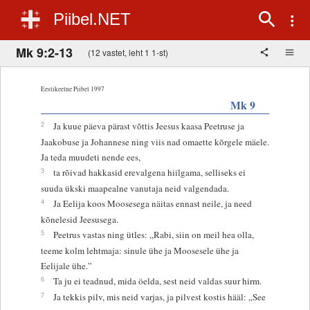
Piibel.NET
Mk 9:2-13
(12 vastet, leht 1 1-st)
Eestikeelne Piibel 1997
Mk 9
2
Ja kuue päeva pärast võttis Jeesus kaasa Peetruse ja
Jaakobuse ja Johannese ning viis nad omaette kõrgele mäele.
Ja teda muudeti nende ees,
3
ta rõivad hakkasid erevalgena hiilgama, selliseks ei
suuda ükski maapealne vanutaja neid valgendada.
4
Ja Eelija koos Moosesega näitas ennast neile, ja need
kõnelesid Jeesusega.
5
Peetrus vastas ning ütles: „Rabi, siin on meil hea olla,
teeme kolm lehtmaja: sinule ühe ja Moosesele ühe ja
Eelijale ühe.”
6
Ta ju ei teadnud, mida öelda, sest neid valdas suur hirm.
7
Ja tekkis pilv, mis neid varjas, ja pilvest kostis hääl: „See