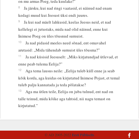
on mu armas Poeg, teda kuulake!”
8
Ja järsku, kui nad ringi vaatasid, ei näinud nad enam
kedagi muud kui Jeesust üksi endi juures.
9
Ja kui nad mäelt lahkusid, keelas Jeesus neid, et nad
kellelegi ei jutustaks, mida nad olid näinud, enne kui
Inimese Poeg on üles tõusnud surnuist.
10
Ja nad pidasid meeles need sõnad, ent omavahel
arutasid: „Mida tähendab surnuist üles tõusma?”
11
Ja nad küsisid Jeesuselt: „Miks kirjatundjad ütlevad, et
enne peab tulema Eelija?”
12
Aga tema lausus neile: „Eelija tuleb küll enne ja seab
kõik korda, aga kuidas on kirjutatud Inimese Pojast, et temal
tuleb palju kannatada ja teda põlatakse?
13
Aga ma ütlen teile, Eelija on juba tulnud, ent nad on
talle teinud, mida kõike aga tahtsid, nii nagu temast on
kirjutatud.”
© AD 2005-2022
Eesti Piibliselts