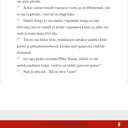
see pere püsida.
26
Ja kui saatan tõuseb iseenese vastu ja on lõhenenud, siis
ei saa ta püsida, vaid tal on lõpp käes.
27
Ometi, keegi ei saa minna vägimehe majja ta asju
röövima, kui ta esmalt ei köida vägimeest kinni, ja alles siis
saab ta tema maja röövida.
28
Tõesti, ma ütlen teile, inimlastele antakse andeks kõik
patud ja pühaduseteotused, kuidas nad iganes ka oleksid
teotanud,
29
kes aga peaks teotama Püha Vaimu, sellele ei ole
andeksandmist iialgi, vaid ta on süüdi igaveses patus!”
30
Nad ju ütlesid: „Tal on rüve vaim!”
© AD 2005-2022
Eesti Piibliselts