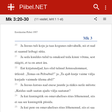
Piibel.NET
Mk 3:20-30
(11 vastet, leht 1 1-st)
Eestikeelne Piibel 1997
Mk 3
20
Ja Jeesus tuli koju ja taas kogunes rahvahulk, nii et nad
ei saanud leibagi süüa.
21
Ja seda kuuldes tulid ta omaksed teda kinni võtma, sest
räägiti, et ta on arust ära.
22
Ent kirjatundjad, kes olid tulnud Jeruusalemmast,
ütlesid: „Temas on Peltsebul!” ja „Ta ajab kurje vaime välja
kurjade vaimude ülema abil!”
23
Ja Jeesus kutsus nad enese juurde ja rääkis neile mõistu:
„Kuidas saab saatan ajada välja saatanat?
24
Ja kui kuningriik on omavahelises riius lõhenenud, siis
ei saa see kuningriik püsida.
25
Ja kui pere on omavahelises riius lõhenenud, siis ei saa