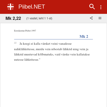
Piibel.NET
Mk 2,22
(1 vastet, leht 1 1-st)
Eestikeelne Piibel 1997
Mk 2
22
Ja keegi ei kalla värsket veini vanadesse
nahklähkritesse, muidu vein rebestab lähkrid ning vein ja
lähkrid muutuvad kõlbmatuks, vaid värske vein kallatakse
uutesse lähkritesse.”