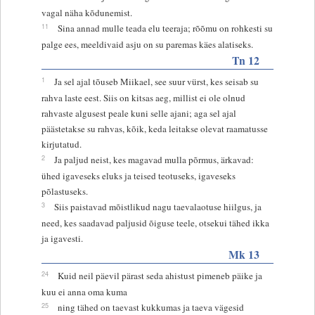
vagal näha kõdunemist.
11
Sina annad mulle teada elu teeraja; rõõmu on rohkesti su
palge ees, meeldivaid asju on su paremas käes alatiseks.
Tn 12
1
Ja sel ajal tõuseb Miikael, see suur vürst, kes seisab su
rahva laste eest. Siis on kitsas aeg, millist ei ole olnud
rahvaste algusest peale kuni selle ajani; aga sel ajal
päästetakse su rahvas, kõik, keda leitakse olevat raamatusse
kirjutatud.
2
Ja paljud neist, kes magavad mulla põrmus, ärkavad:
ühed igaveseks eluks ja teised teotuseks, igaveseks
põlastuseks.
3
Siis paistavad mõistlikud nagu taevalaotuse hiilgus, ja
need, kes saadavad paljusid õiguse teele, otsekui tähed ikka
ja igavesti.
Mk 13
24
Kuid neil päevil pärast seda ahistust pimeneb päike ja
kuu ei anna oma kuma
25
ning tähed on taevast kukkumas ja taeva vägesid