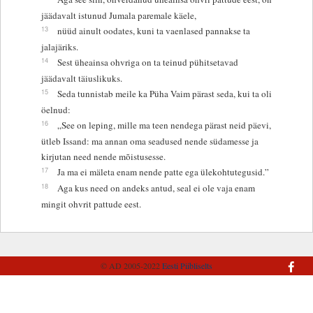
jäädavalt istunud Jumala paremale käele,
13
nüüd ainult oodates, kuni ta vaenlased pannakse ta
jalajäriks.
14
Sest üheainsa ohvriga on ta teinud pühitsetavad
jäädavalt täiuslikuks.
15
Seda tunnistab meile ka Püha Vaim pärast seda, kui ta oli
öelnud:
16
„See on leping, mille ma teen nendega pärast neid päevi,
ütleb Issand: ma annan oma seadused nende südamesse ja
kirjutan need nende mõistusesse.
17
Ja ma ei mäleta enam nende patte ega ülekohtutegusid.”
18
Aga kus need on andeks antud, seal ei ole vaja enam
mingit ohvrit pattude eest.
© AD 2005-2022
Eesti Piibliselts