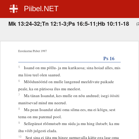
Piibel.NET
Mk 13:24-32;Tn 12:1-3;Ps 16:5-11;Hb 10:11-18
(
Eestikeelne Piibel 1997
Ps 16
5
Issand on mu põllu- ja mu karikaosa; sina hoiad alles, mis
ma liisu teel olen saanud.
6
Mõõdunöörid on mulle langenud meeldivate paikade
peale, ka on pärisosa ilus mu meelest.
7
Ma tänan Issandat, kes mulle on nõu andnud; isegi öösiti
manitsevad mind mu neerud.
8
Ma pean Issandat alati oma silma ees, ma ei kõigu, sest
tema on mu paremal pool.
9
Sellepärast rõõmutseb mu süda ja mu hing ilutseb; ka mu
ihu võib julgesti elada.
10
Sest sina ei jäta mu hinge surmavalla kätte ega lase oma