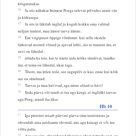
kõigutatakse.
26
Ja siis nähakse Inimese Poega tulevat pilvedes suure väe
ja kirkusega.
27
Ja siis ta läkitab inglid ja kogub kokku oma valitud
neljast tuulest, maa äärest taeva ääreni.
28
Ent viigipuust õppige võrdumit: kui selle okstele
tärkavad noored võrsed ja ajavad lehti, siis te tunnete ära, et
suvi on lähedal -
29
nõnda ka teie, kui te näete seda kõike sündivat, tundke
ära, et tema on lähedal, ukse taga.
30
Tõesti, ma ütlen teile, see sugupõlv ei kao, enne kui kõik
see on sündinud.
31
Taevas ja maa hävivad, aga minu sõnad ei hävi!
32
Seda päeva või tundi ei tea aga keegi, ei inglidki taevas
ega Poeg, ainult Isa üksi.
Hb 10
11
Iga preester seisab päevast päeva oma teenistuses ja
ohverdab aina neidsamu ohvreid, mis aga kunagi ei või ära
võtta patte.
12
Aga see siin, ohverdanud üheainsa ohvri pattude eest, on