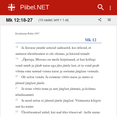
Piibel.NET
Mk 12:18-27
(10 vastet, leht 1 1-st)
Eestikeelne Piibel 1997
Mk 12
18
Ja Jeesuse juurde astusid saduserid, kes ütlesid, et
surnuist ülestõusmist ei ole olemas, ja küsisid temalt:
19
„Õpetaja, Mooses on meile kirjutanud, et kui kellegi
vend sureb ja jätab naise ega jäta järele last, et ta vend peab
võtma oma surnud venna naise ja soetama järglase vennale.
20
Oli seitse venda. Ja esimene võttis naise ja surres ei
jätnud järglast järele.
21
Ja teine võttis tema ja suri järglast jätmata, ja kolmas
nõndasamuti.
22
Ja need seitse ei jätnud järele järglast. Viimasena kõigist
suri ka naine.
23
Ülestõusmisel nüüd, kui nad üles tõusevad - kelle naine