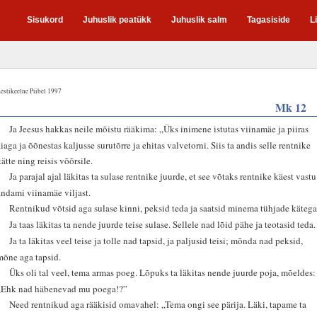
Sisukord
Juhuslik peatükk
Juhuslik salm
Tagasiside
L
estikeelne Piibel 1997
Mk 12
1
Ja Jeesus hakkas neile mõistu rääkima: „Üks inimene istutas viinamäe ja piiras
aiaga ja õõnestas kaljusse surutõrre ja ehitas valvetorni. Siis ta andis selle rentnike
kätte ning reisis võõrsile.
2
Ja parajal ajal läkitas ta sulase rentnike juurde, et see võtaks rentnike käest vastu
andami viinamäe viljast.
3
Rentnikud võtsid aga sulase kinni, peksid teda ja saatsid minema tühjade kätega
4
Ja taas läkitas ta nende juurde teise sulase. Sellele nad lõid pähe ja teotasid teda.
5
Ja ta läkitas veel teise ja tolle nad tapsid, ja paljusid teisi; mõnda nad peksid,
mõne aga tapsid.
6
Üks oli tal veel, tema armas poeg. Lõpuks ta läkitas nende juurde poja, mõeldes:
„Ehk nad häbenevad mu poega!?”
7
Need rentnikud aga rääkisid omavahel: „Tema ongi see pärija. Läki, tapame ta