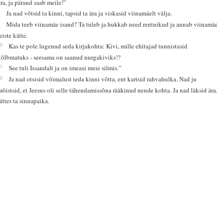
ära, ja pärand saab meile!”
8
Ja nad võtsid ta kinni, tapsid ta ära ja viskasid viinamäelt välja.
9
Mida teeb viinamäe isand? Ta tuleb ja hukkab need rentnikud ja annab viinamä
eiste kätte.
10
Kas te pole lugenud seda kirjakohta: Kivi, mille ehitajad tunnistasid
kõlbmatuks - seesama on saanud nurgakiviks!?
11
See tuli Issandalt ja on imeasi meie silmis.”
12
Ja nad otsisid võimalust teda kinni võtta, ent kartsid rahvahulka. Nad ju
mõistsid, et Jeesus oli selle tähendamissõna rääkinud nende kohta. Ja nad läksid ära
jättes ta sinnapaika.