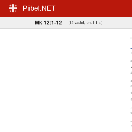
Piibel.NET
Mk 12:1-12
(12 vastet, leht 1 1-st)
E