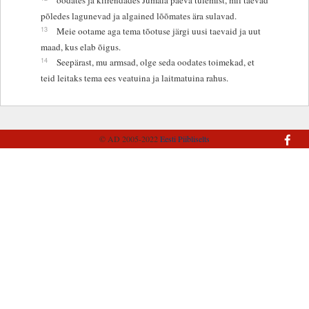
põledes lagunevad ja algained lõõmates ära sulavad.
13
Meie ootame aga tema tõotuse järgi uusi taevaid ja uut
maad, kus elab õigus.
14
Seepärast, mu armsad, olge seda oodates toimekad, et
teid leitaks tema ees veatuina ja laitmatuina rahus.
© AD 2005-2022
Eesti Piibliselts