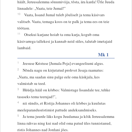
häält, Jeruusalemma sõnumiviija, tõsta, ära karda! Ütle Juuda
linnadele: „Vaata, teie Jumal!”
10
Vaata, Issand Jumal tuleb jõuliselt ja tema käsivars
valitseb. Vaata, temaga koos on te palk ja tema ees on teie
töötasu.
11
Otsekui karjane hoiab ta oma karja, kogub oma
käsivarrega tallekesi ja kannab neid süles, talutab imetajaid
lambaid.
Mk 1
1
Jeesuse Kristuse [Jumala Poja] evangeeliumi algus.
2
Nõnda nagu on kirjutatud prohvet Jesaja raamatus:
„Vaata, ma saadan sinu palge eele oma käskjala, kes
valmistab su teed.
3
Hüüdja hääl on kõrbes: Valmistage Issandale tee, tehke
tasaseks tema teerajad!”,
4
nii sündis, et Ristija Johannes oli kõrbes ja kuulutas
meeleparandusristimist pattude andeksandmiseks.
5
Ja tema juurde läks kogu Juudamaa ja kõik Jeruusalemma
linna rahvas ning kui nad olid oma patud üles tunnistanud,
ristis Johannes nad Jordani jões.