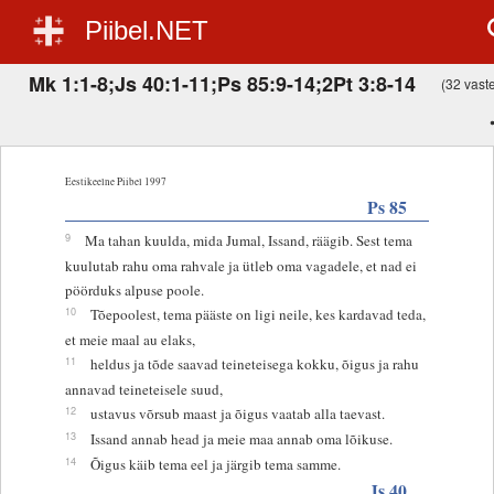
Piibel.NET
Mk 1:1-8;Js 40:1-11;Ps 85:9-14;2Pt 3:8-14
(32 vastet
Eestikeelne Piibel 1997
Ps 85
9
Ma tahan kuulda, mida Jumal, Issand, räägib. Sest tema
kuulutab rahu oma rahvale ja ütleb oma vagadele, et nad ei
pöörduks alpuse poole.
10
Tõepoolest, tema pääste on ligi neile, kes kardavad teda,
et meie maal au elaks,
11
heldus ja tõde saavad teineteisega kokku, õigus ja rahu
annavad teineteisele suud,
12
ustavus võrsub maast ja õigus vaatab alla taevast.
13
Issand annab head ja meie maa annab oma lõikuse.
14
Õigus käib tema eel ja järgib tema samme.
Js 40