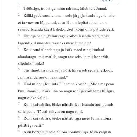
1
Trööstige, trööstige minu rahvast, ütleb teie Jumal.
2
Rääkige Jeruusalemma meele järgi ja kuulutage temale,
et ta vaev on lõppenud, et ta süü on lepitatud, et ta on
saanud Issanda käest kahekordselt kõigi oma pattude eest.
3
Hüüdja hääl: „Valmistage kõrbes Issanda teed, tehke
lagendikul maantee tasaseks meie Jumalale!
4
Kõik orud ülendatagu ja kõik mäed ning künkad
alandatagu: mis mätlik, saagu tasaseks, ja mis konarlik,
siledaks maaks!
5
Siis ilmub Issanda au ja kõik liha näeb seda üheskoos.
Jah, Issanda suu on rääkinud.”
6
Hääl ütleb: „Kuuluta!” Ja teine kostab: „Mida ma pean
kuulutama?” „Kõik liha on nagu rohi ja kõik tema hiilgus
nagu õieke väljal.
7
Rohi kuivab ära, õieke närtsib, kui Issanda tuul puhub
selle peale. Tõesti, rahvas on nagu rohi.
8
Rohi kuivab ära, õieke närtsib, aga meie Jumala sõna
püsib igavesti.”
9
Astu kõrgele mäele, Siioni sõnumiviija, tõsta valjusti