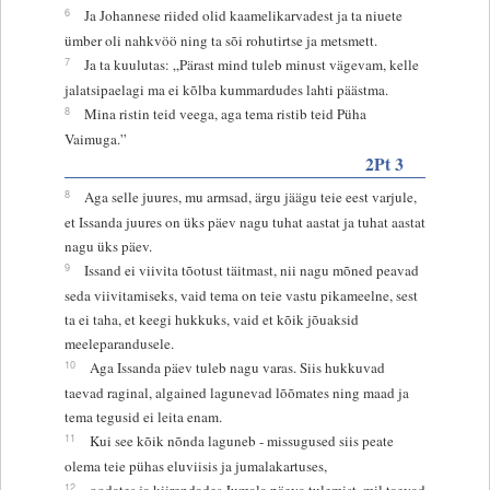
6
Ja Johannese riided olid kaamelikarvadest ja ta niuete
ümber oli nahkvöö ning ta sõi rohutirtse ja metsmett.
7
Ja ta kuulutas: „Pärast mind tuleb minust vägevam, kelle
jalatsipaelagi ma ei kõlba kummardudes lahti päästma.
8
Mina ristin teid veega, aga tema ristib teid Püha
Vaimuga.”
2Pt 3
8
Aga selle juures, mu armsad, ärgu jäägu teie eest varjule,
et Issanda juures on üks päev nagu tuhat aastat ja tuhat aastat
nagu üks päev.
9
Issand ei viivita tõotust täitmast, nii nagu mõned peavad
seda viivitamiseks, vaid tema on teie vastu pikameelne, sest
ta ei taha, et keegi hukkuks, vaid et kõik jõuaksid
meeleparandusele.
10
Aga Issanda päev tuleb nagu varas. Siis hukkuvad
taevad raginal, algained lagunevad lõõmates ning maad ja
tema tegusid ei leita enam.
11
Kui see kõik nõnda laguneb - missugused siis peate
olema teie pühas eluviisis ja jumalakartuses,
12
oodates ja kiirendades Jumala päeva tulemist, mil taevad