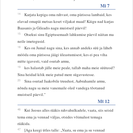
Mi 7
14
Karjata kepiga oma rahvast, oma pärisosa lambaid, kes
elavad omapäi metsas keset viljakat maad! Käigu nad karjas
Baasanis ja Gileadis nagu muistseil päevil!
15
Otsekui sinu Egiptusemaalt lahkumise päevil näitan ma
neile imetegusid.
18
Kes on Jumal nagu sina, kes annab andeks süü ja läheb
mööda oma pärisosa jäägi üleastumisest, kes ei pea viha
mitte igavesti, vaid osutab armu,
19
kes halastab jälle meie peale, tallab maha meie süüteod?
Sina heidad kõik meie patud mere sügavustesse.
20
Sina osutad Jaakobile truudust, Aabrahamile armu,
nõnda nagu sa meie vanemaile oled vandega tõotanud
muistseil päevil.”
Mt 12
46
Kui Jeesus alles rääkis rahvahulkadele, vaata, siis seisid
tema ema ja vennad väljas, otsides võimalust temaga
rääkida.
47
[Aga keegi ütles talle: „Vaata, su ema ja su vennad