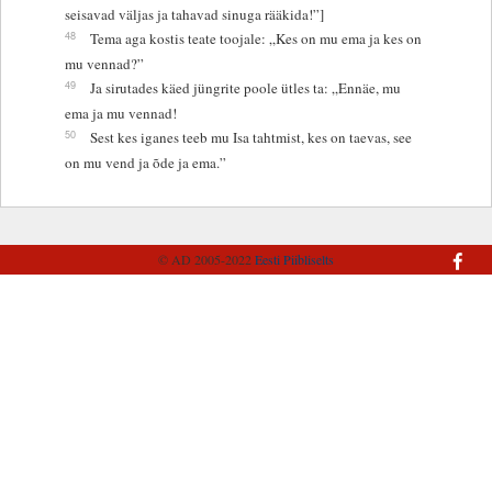
seisavad väljas ja tahavad sinuga rääkida!”]
48
Tema aga kostis teate toojale: „Kes on mu ema ja kes on
mu vennad?”
49
Ja sirutades käed jüngrite poole ütles ta: „Ennäe, mu
ema ja mu vennad!
50
Sest kes iganes teeb mu Isa tahtmist, kes on taevas, see
on mu vend ja õde ja ema.”
© AD 2005-2022
Eesti Piibliselts