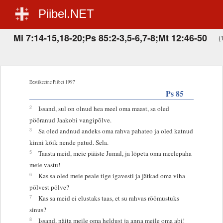
Piibel.NET
Mi 7:14-15,18-20;Ps 85:2-3,5-6,7-8;Mt 12:46-50
(
Eestikeelne Piibel 1997
Ps 85
2
Issand, sul on olnud hea meel oma maast, sa oled
pööranud Jaakobi vangipõlve.
3
Sa oled andnud andeks oma rahva pahateo ja oled katnud
kinni kõik nende patud. Sela.
5
Taasta meid, meie pääste Jumal, ja lõpeta oma meelepaha
meie vastu!
6
Kas sa oled meie peale tige igavesti ja jätkad oma viha
põlvest põlve?
7
Kas sa meid ei elustaks taas, et su rahvas rõõmustuks
sinus?
8
Issand, näita meile oma heldust ja anna meile oma abi!