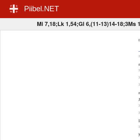
Piibel.NET
Mi 7,18;Lk 1,54;Gl 6,(11-13)14-18;3Ms 
E