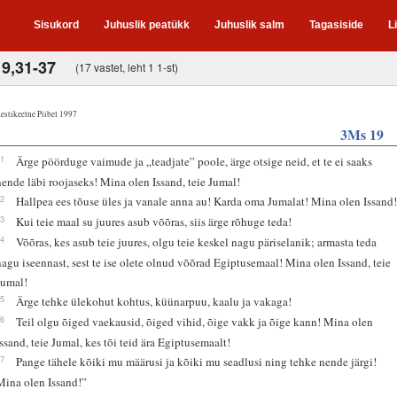
Sisukord
Juhuslik peatükk
Juhuslik salm
Tagasiside
L
19,31-37
(17 vastet, leht 1 1-st)
estikeelne Piibel 1997
3Ms 19
31
Ärge pöörduge vaimude ja „teadjate” poole, ärge otsige neid, et te ei saaks
nende läbi roojaseks! Mina olen Issand, teie Jumal!
32
Hallpea ees tõuse üles ja vanale anna au! Karda oma Jumalat! Mina olen Issand
33
Kui teie maal su juures asub võõras, siis ärge rõhuge teda!
34
Võõras, kes asub teie juures, olgu teie keskel nagu päriselanik; armasta teda
nagu iseennast, sest te ise olete olnud võõrad Egiptusemaal! Mina olen Issand, teie
Jumal!
35
Ärge tehke ülekohut kohtus, küünarpuu, kaalu ja vakaga!
36
Teil olgu õiged vaekausid, õiged vihid, õige vakk ja õige kann! Mina olen
Issand, teie Jumal, kes tõi teid ära Egiptusemaalt!
37
Pange tähele kõiki mu määrusi ja kõiki mu seadlusi ning tehke nende järgi!
Mina olen Issand!”