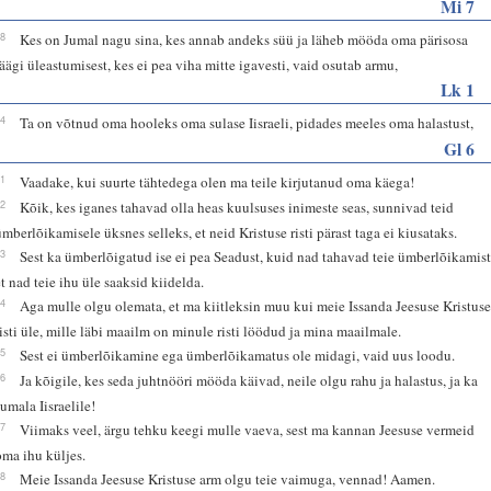
Mi 7
18
Kes on Jumal nagu sina, kes annab andeks süü ja läheb mööda oma pärisosa
jäägi üleastumisest, kes ei pea viha mitte igavesti, vaid osutab armu,
Lk 1
54
Ta on võtnud oma hooleks oma sulase Iisraeli, pidades meeles oma halastust,
Gl 6
11
Vaadake, kui suurte tähtedega olen ma teile kirjutanud oma käega!
12
Kõik, kes iganes tahavad olla heas kuulsuses inimeste seas, sunnivad teid
ümberlõikamisele üksnes selleks, et neid Kristuse risti pärast taga ei kiusataks.
13
Sest ka ümberlõigatud ise ei pea Seadust, kuid nad tahavad teie ümberlõikamist
et nad teie ihu üle saaksid kiidelda.
14
Aga mulle olgu olemata, et ma kiitleksin muu kui meie Issanda Jeesuse Kristus
risti üle, mille läbi maailm on minule risti löödud ja mina maailmale.
15
Sest ei ümberlõikamine ega ümberlõikamatus ole midagi, vaid uus loodu.
16
Ja kõigile, kes seda juhtnööri mööda käivad, neile olgu rahu ja halastus, ja ka
Jumala Iisraelile!
17
Viimaks veel, ärgu tehku keegi mulle vaeva, sest ma kannan Jeesuse vermeid
oma ihu küljes.
18
Meie Issanda Jeesuse Kristuse arm olgu teie vaimuga, vennad! Aamen.