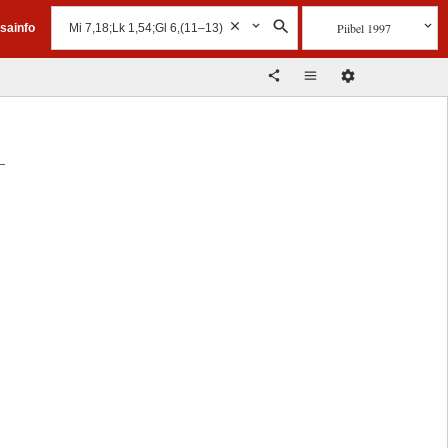
Piibel 1997
isainfo
!