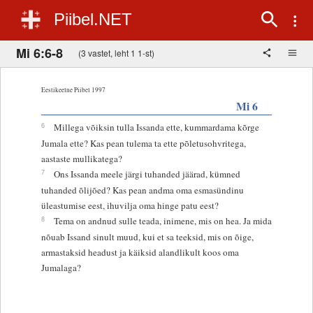
Piibel.NET
Mi 6:6-8
(3 vastet, leht 1 1-st)
Eestikeelne Piibel 1997
Mi 6
6
Millega võiksin tulla Issanda ette, kummardama kõrge
Jumala ette? Kas pean tulema ta ette põletusohvritega,
aastaste mullikatega?
7
Ons Issanda meele järgi tuhanded jäärad, kümned
tuhanded õlijõed? Kas pean andma oma esmasündinu
üleastumise eest, ihuvilja oma hinge patu eest?
8
Tema on andnud sulle teada, inimene, mis on hea. Ja mida
nõuab Issand sinult muud, kui et sa teeksid, mis on õige,
armastaksid headust ja käiksid alandlikult koos oma
Jumalaga?