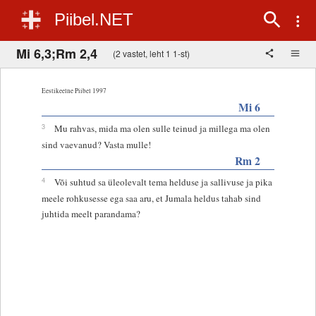
Piibel.NET
Mi 6,3;Rm 2,4
(2 vastet, leht 1 1-st)
Eestikeelne Piibel 1997
Mi 6
3
Mu rahvas, mida ma olen sulle teinud ja millega ma olen
sind vaevanud? Vasta mulle!
Rm 2
4
Või suhtud sa üleolevalt tema helduse ja sallivuse ja pika
meele rohkusesse ega saa aru, et Jumala heldus tahab sind
juhtida meelt parandama?