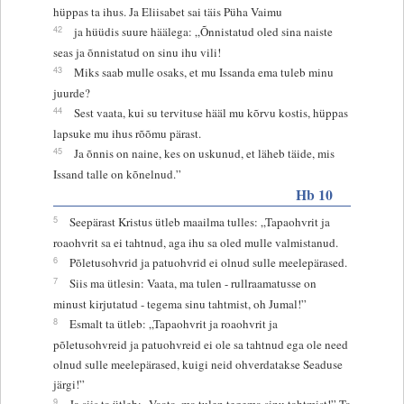
hüppas ta ihus. Ja Eliisabet sai täis Püha Vaimu
42
ja hüüdis suure häälega: „Õnnistatud oled sina naiste
seas ja õnnistatud on sinu ihu vili!
43
Miks saab mulle osaks, et mu Issanda ema tuleb minu
juurde?
44
Sest vaata, kui su tervituse hääl mu kõrvu kostis, hüppas
lapsuke mu ihus rõõmu pärast.
45
Ja õnnis on naine, kes on uskunud, et läheb täide, mis
Issand talle on kõnelnud.”
Hb 10
5
Seepärast Kristus ütleb maailma tulles: „Tapaohvrit ja
roaohvrit sa ei tahtnud, aga ihu sa oled mulle valmistanud.
6
Põletusohvrid ja patuohvrid ei olnud sulle meelepärased.
7
Siis ma ütlesin: Vaata, ma tulen - rullraamatusse on
minust kirjutatud - tegema sinu tahtmist, oh Jumal!”
8
Esmalt ta ütleb: „Tapaohvrit ja roaohvrit ja
põletusohvreid ja patuohvreid ei ole sa tahtnud ega ole need
olnud sulle meelepärased, kuigi neid ohverdatakse Seaduse
järgi!”
9
Ja siis ta ütleb: „Vaata, ma tulen tegema sinu tahtmist!” Ta