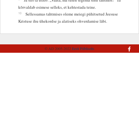
kõrvaldab esimese selleks, et kehtestada teine.
10
Sellessamas tahtmises oleme meiegi pühitsetud Jeesuse
Kristuse ihu ühekordse ja alatiseks ohverdamise läbi.
© AD 2005-2022
Eesti Piibliselts