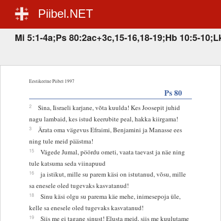
Piibel.NET
Mi 5:1-4a;Ps 80:2ac+3c,15-16,18-19;Hb 10:5-10;L
Eestikeelne Piibel 1997
Ps 80
2
Sina, Iisraeli karjane, võta kuulda! Kes Joosepit juhid
nagu lambaid, kes istud keerubite peal, hakka kiirgama!
3
Ärata oma vägevus Efraimi, Benjamini ja Manasse ees
ning tule meid päästma!
15
Vägede Jumal, pöördu ometi, vaata taevast ja näe ning
tule katsuma seda viinapuud
16
ja istikut, mille su parem käsi on istutanud, võsu, mille
sa enesele oled tugevaks kasvatanud!
18
Sinu käsi olgu su parema käe mehe, inimesepoja üle,
kelle sa enesele oled tugevaks kasvatanud!
19
Siis me ei tagane sinust! Elusta meid, siis me kuulutame