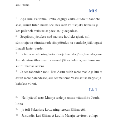
sinu nime!
Mi 5
1
Aga sina, Petlemm Efrata, olgugi väike Juuda tuhandete
seas, sinust tuleb mulle see, kes saab valitsejaks Iisraelis ja
kes põlvneb muistseist päevist, igiaegadest.
2
Seepärast jäetakse nad saatuse hooleks ajani, mil
sünnitaja on sünnitanud; siis pöördub ta vendade jääk tagasi
Iisraeli laste juurde.
3
Ja tema seisab ning hoiab karja Issanda jõus, Issanda, oma
Jumala nime ülevuses. Ja nemad jäävad elama, sest tema on
suur ilmamaa ääreni.
4
Ja see tähendab rahu. Kui Assur tuleb meie maale ja kui ta
astub meie paleedesse, siis seame tema vastu seitse karjast ja
kaheksa vürsti.
Lk 1
39
Neil päevil asus Maarja teele ja ruttas mäestikku Juuda
linna
40
ja tuli Sakariase kotta ning teretas Eliisabetti.
41
Ja sündis, kui Eliisabet kuulis Maarja tervitust, et laps