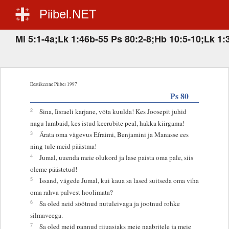
Piibel.NET
Mi 5:1-4a;Lk 1:46b-55 Ps 80:2-8;Hb 10:5-10;Lk 1:
Eestikeelne Piibel 1997
Ps 80
2
Sina, Iisraeli karjane, võta kuulda! Kes Joosepit juhid
nagu lambaid, kes istud keerubite peal, hakka kiirgama!
3
Ärata oma vägevus Efraimi, Benjamini ja Manasse ees
ning tule meid päästma!
4
Jumal, uuenda meie olukord ja lase paista oma pale, siis
oleme päästetud!
5
Issand, vägede Jumal, kui kaua sa lased suitseda oma viha
oma rahva palvest hoolimata?
6
Sa oled neid söötnud nutuleivaga ja jootnud rohke
silmaveega.
7
Sa oled meid pannud riiuasjaks meie naabritele ja meie