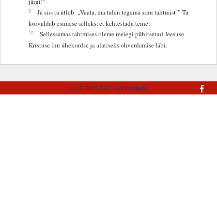
järgi!”
9
Ja siis ta ütleb: „Vaata, ma tulen tegema sinu tahtmist!” Ta
kõrvaldab esimese selleks, et kehtestada teine.
10
Sellessamas tahtmises oleme meiegi pühitsetud Jeesuse
Kristuse ihu ühekordse ja alatiseks ohverdamise läbi.
© AD 2005-2022
Eesti Piibliselts