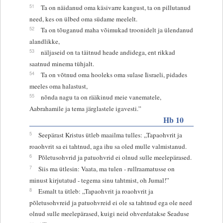
51
Ta on näidanud oma käsivarre kangust, ta on pillutanud
need, kes on ülbed oma südame meelelt.
52
Ta on tõuganud maha võimukad troonidelt ja ülendanud
alandlikke,
53
näljaseid on ta täitnud heade andidega, ent rikkad
saatnud minema tühjalt.
54
Ta on võtnud oma hooleks oma sulase Iisraeli, pidades
meeles oma halastust,
55
nõnda nagu ta on rääkinud meie vanematele,
Aabrahamile ja tema järglastele igavesti.”
Hb 10
5
Seepärast Kristus ütleb maailma tulles: „Tapaohvrit ja
roaohvrit sa ei tahtnud, aga ihu sa oled mulle valmistanud.
6
Põletusohvrid ja patuohvrid ei olnud sulle meelepärased.
7
Siis ma ütlesin: Vaata, ma tulen - rullraamatusse on
minust kirjutatud - tegema sinu tahtmist, oh Jumal!”
8
Esmalt ta ütleb: „Tapaohvrit ja roaohvrit ja
põletusohvreid ja patuohvreid ei ole sa tahtnud ega ole need
olnud sulle meelepärased, kuigi neid ohverdatakse Seaduse