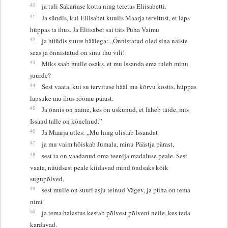
40
ja tuli Sakariase kotta ning teretas Eliisabetti.
41
Ja sündis, kui Eliisabet kuulis Maarja tervitust, et laps
hüppas ta ihus. Ja Eliisabet sai täis Püha Vaimu
42
ja hüüdis suure häälega: „Õnnistatud oled sina naiste
seas ja õnnistatud on sinu ihu vili!
43
Miks saab mulle osaks, et mu Issanda ema tuleb minu
juurde?
44
Sest vaata, kui su tervituse hääl mu kõrvu kostis, hüppas
lapsuke mu ihus rõõmu pärast.
45
Ja õnnis on naine, kes on uskunud, et läheb täide, mis
Issand talle on kõnelnud.”
46
Ja Maarja ütles: „Mu hing ülistab Issandat
47
ja mu vaim hõiskab Jumala, minu Päästja pärast,
48
sest ta on vaadanud oma teenija madaluse peale. Sest
vaata, nüüdsest peale kiidavad mind õndsaks kõik
sugupõlved,
49
sest mulle on suuri asju teinud Vägev, ja püha on tema
nimi
50
ja tema halastus kestab põlvest põlveni neile, kes teda
kardavad.