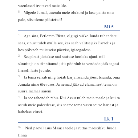
vaenlased irvitavad meie üle.
8
Vägede Jumal, uuenda meie olukord ja lase paista oma
pale, siis oleme päästetud!
Mi 5
1
Aga sina, Petlemm Efrata, olgugi väike Juuda tuhandete
seas, sinust tuleb mulle see, kes saab valitsejaks Iisraelis ja
kes põlvneb muistseist päevist, igiaegadest.
2
Seepärast jäetakse nad saatuse hooleks ajani, mil
sünnitaja on sünnitanud; siis pöördub ta vendade jääk tagasi
Iisraeli laste juurde.
3
Ja tema seisab ning hoiab karja Issanda jõus, Issanda, oma
Jumala nime ülevuses. Ja nemad jäävad elama, sest tema on
suur ilmamaa ääreni.
4
Ja see tähendab rahu. Kui Assur tuleb meie maale ja kui ta
astub meie paleedesse, siis seame tema vastu seitse karjast ja
kaheksa vürsti.
Lk 1
39
Neil päevil asus Maarja teele ja ruttas mäestikku Juuda
linna