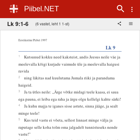
Piibel.NET
Lk 9:1-6
(6 vastet, leht 1 1-st)
Eestikeelne Piibel 1997
Lk 9
1
Kutsunud kokku need kaksteist, andis Jeesus neile väe ja
meelevalla kõigi kurjade vaimude üle ja meelevalla haigusi
ravida
2
ning läkitas nad kuulutama Jumala riiki ja parandama
haigeid.
3
Ja ta ütles neile: „Ärge võtke midagi teele kaasa, ei saua
ega pauna, ei leiba ega raha ja ärgu olgu kellelgi kahte särki!
4
Ja kuhu majja te iganes sisse astute, sinna jääge, ja sealt
minge teele!
5
Kus teid vastu ei võeta, sellest linnast minge välja ja
raputage selle koha tolm oma jalgadelt tunnistuseks nende
vastu!”
6