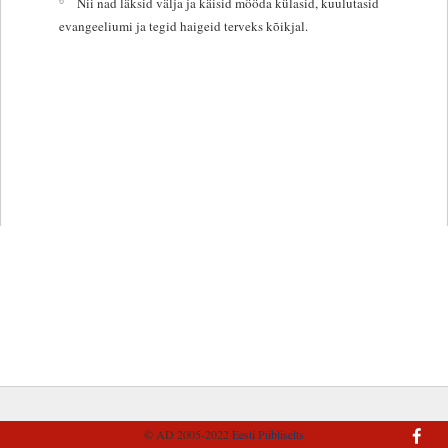
Nii nad läksid välja ja käisid mööda külasid, kuulutasid
evangeeliumi ja tegid haigeid terveks kõikjal.
© AD 2005-2022
Eesti Piibliselts