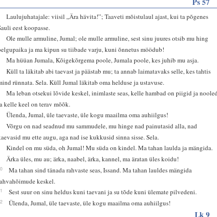
Ps 57
1
Laulujuhatajale: viisil „Ära hävita!”; Taaveti mõistulaul ajast, kui ta põgenes
Sauli eest koopasse.
2
Ole mulle armuline, Jumal; ole mulle armuline, sest sinu juures otsib mu hing
pelgupaika ja ma kipun su tiibade varju, kuni õnnetus möödub!
3
Ma hüüan Jumala, Kõigekõrgema poole, Jumala poole, kes juhib mu asja.
4
Küll ta läkitab abi taevast ja päästab mu; ta annab laimatavaks selle, kes tahtis
mind rünnata. Sela. Küll Jumal läkitab oma helduse ja ustavuse.
5
Ma leban otsekui lõvide keskel, inimlaste seas, kelle hambad on piigid ja noole
ja kelle keel on terav mõõk.
6
Ülenda, Jumal, üle taevaste, üle kogu maailma oma auhiilgus!
7
Võrgu on nad seadnud mu sammudele, mu hinge nad painutasid alla, nad
kaevasid mu ette augu, aga nad ise kukkusid sinna sisse. Sela.
8
Kindel on mu süda, oh Jumal! Mu süda on kindel. Ma tahan laulda ja mängida.
9
Ärka üles, mu au; ärka, naabel, ärka, kannel, ma äratan üles koidu!
10
Ma tahan sind tänada rahvaste seas, Issand. Ma tahan lauldes mängida
rahvahõimude keskel.
11
Sest suur on sinu heldus kuni taevani ja su tõde kuni ülemate pilvedeni.
12
Ülenda, Jumal, üle taevaste, üle kogu maailma oma auhiilgus!
Lk 9