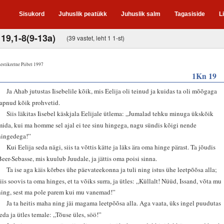
Sisukord
Juhuslik peatükk
Juhuslik salm
Tagasiside
L
 19,1-8(9-13a)
(39 vastet, leht 1 1-st)
estikeelne Piibel 1997
1Kn 19
1
Ja Ahab jutustas Iisebelile kõik, mis Eelija oli teinud ja kuidas ta oli mõõgaga
tapnud kõik prohvetid.
2
Siis läkitas Iisebel käskjala Eelijale ütlema: „Jumalad tehku minuga ükskõik
mida, kui ma homme sel ajal ei tee sinu hingega, nagu sündis kõigi nende
hingedega!”
3
Kui Eelija seda nägi, siis ta võttis kätte ja läks ära oma hinge pärast. Ta jõudis
Beer-Sebasse, mis kuulub Juudale, ja jättis oma poisi sinna.
4
Ta ise aga käis kõrbes ühe päevateekonna ja tuli ning istus ühe leetpõõsa alla;
siis soovis ta oma hinges, et ta võiks surra, ja ütles: „Küllalt! Nüüd, Issand, võta mu
hing, sest ma pole parem kui mu vanemad!”
5
Ja ta heitis maha ning jäi magama leetpõõsa alla. Aga vaata, üks ingel puudutas
teda ja ütles temale: „Tõuse üles, söö!”
6