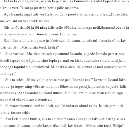
Ja kui ta vaatas, ennäe, siis oli ta peatsis üks kuumadel kividel küpsetatud kook
ja kruus vett. Ta sõi ja jõi ning heitis jälle magama.
7
Aga Issanda ingel tuli veel teist korda ja puudutas teda ning ütles: „Tõuse üles,
söö, sest sul on veel pikk tee ees!”
8
Siis ta tõusis, sõi ja jõi ning käis selle söömise rammuga nelikümmend päeva ja
nelikümmend ööd kuni Jumala mäeni, Hoorebini.
9
Seal läks ta ühte koopasse ja ööbis seal. Ja vaata, temale tuli Issanda sõna, kes
küsis temalt: „Mis sa siin teed, Eelija?”
10
Ja ta vastas: „Ma olen tõsiselt ägestunud Issanda, vägede Jumala pärast, sest
Iisraeli lapsed on hüljanud sinu lepingu, nad on kiskunud maha sinu altarid ja on
mõõgaga tapnud sinu prohvetid. Mina üksi olen üle jäänud ja nad püüavad võtta
mu hinge.”
11
Siis ta ütles: „Mine välja ja seisa mäe peal Issanda ees!” Ja vaata, Issand läks
mööda, ja tugev ning võimas tuul, mis lõhestas mägesid ja purustas kaljusid, käis
Issanda ees. Aga Issandat ei olnud tuules. Ja tuule järel tuli maavärisemine, aga
Issandat ei olnud maavärisemises.
12
Ja maavärisemise järel tuli tuli, aga Issandat ei olnud tules. Ja tule järel tuli
vaikne, tasane sahin.
13
Kui Eelija seda kuulis, siis ta kattis oma näo kuuega ja läks välja ning seisis
koopasuus. Ja vaata, temale kostis üks hääl, kes küsis: „Mis sa siin teed, Eelija?”