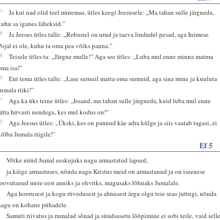
57
Ja kui nad olid teel minemas, ütles keegi Jeesusele: „Ma tahan sulle järgneda,
kuhu sa iganes läheksid.”
58
Ja Jeesus ütles talle: „Rebastel on urud ja taeva lindudel pesad, aga Inimese
Pojal ei ole, kuhu ta oma pea võiks panna.”
59
Teisele ütles ta: „Järgne mulle!” Aga see ütles: „Luba mul enne minna matma
oma isa!”
60
Ent tema ütles talle: „Lase surnuil matta oma surnuid, aga sina mine ja kuuluta
Jumala riiki!”
61
Aga ka üks teine ütles: „Issand, ma tahan sulle järgneda, kuid luba mul enne
jätta hüvasti nendega, kes mul kodus on!”
62
Aga Jeesus ütles: „Ükski, kes on pannud käe adra külge ja siis vaatab tagasi, ei
kõlba Jumala riigile!”
Ef 5
1
Võtke nüüd Jumal eeskujuks nagu armastatud lapsed,
2
ja käige armastuses, nõnda nagu Kristus meid on armastanud ja on iseenese
loovutanud meie eest anniks ja ohvriks, magusaks lõhnaks Jumalale.
3
Aga hoorusest ja kogu rüvedusest ja ahnusest ärgu olgu teie seas juttugi, nõnda
nagu on kohane pühadele.
4
Samuti riivatus ja rumalad sõnad ja sündsusetu lõõpimine ei sobi teile, vaid sell