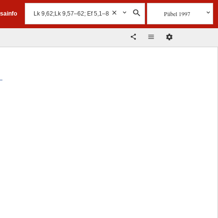
Piibel 1997
isainfo