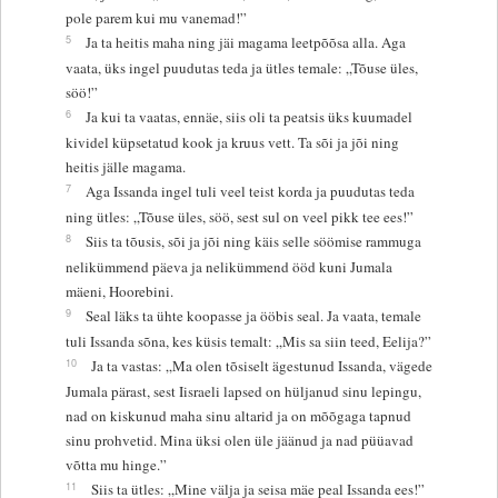
pole parem kui mu vanemad!”
5
Ja ta heitis maha ning jäi magama leetpõõsa alla. Aga
vaata, üks ingel puudutas teda ja ütles temale: „Tõuse üles,
söö!”
6
Ja kui ta vaatas, ennäe, siis oli ta peatsis üks kuumadel
kividel küpsetatud kook ja kruus vett. Ta sõi ja jõi ning
heitis jälle magama.
7
Aga Issanda ingel tuli veel teist korda ja puudutas teda
ning ütles: „Tõuse üles, söö, sest sul on veel pikk tee ees!”
8
Siis ta tõusis, sõi ja jõi ning käis selle söömise rammuga
nelikümmend päeva ja nelikümmend ööd kuni Jumala
mäeni, Hoorebini.
9
Seal läks ta ühte koopasse ja ööbis seal. Ja vaata, temale
tuli Issanda sõna, kes küsis temalt: „Mis sa siin teed, Eelija?”
10
Ja ta vastas: „Ma olen tõsiselt ägestunud Issanda, vägede
Jumala pärast, sest Iisraeli lapsed on hüljanud sinu lepingu,
nad on kiskunud maha sinu altarid ja on mõõgaga tapnud
sinu prohvetid. Mina üksi olen üle jäänud ja nad püüavad
võtta mu hinge.”
11
Siis ta ütles: „Mine välja ja seisa mäe peal Issanda ees!”