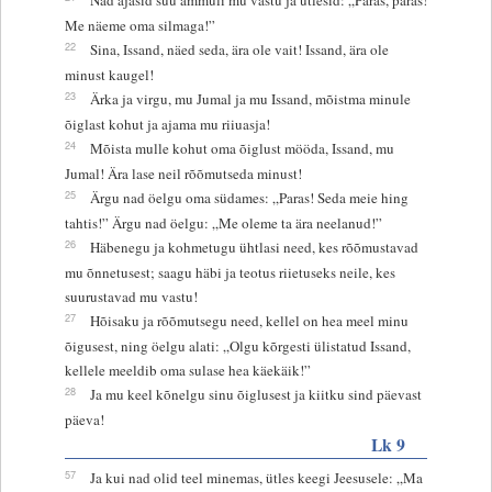
Me näeme oma silmaga!”
22
Sina, Issand, näed seda, ära ole vait! Issand, ära ole
minust kaugel!
23
Ärka ja virgu, mu Jumal ja mu Issand, mõistma minule
õiglast kohut ja ajama mu riiuasja!
24
Mõista mulle kohut oma õiglust mööda, Issand, mu
Jumal! Ära lase neil rõõmutseda minust!
25
Ärgu nad öelgu oma südames: „Paras! Seda meie hing
tahtis!” Ärgu nad öelgu: „Me oleme ta ära neelanud!”
26
Häbenegu ja kohmetugu ühtlasi need, kes rõõmustavad
mu õnnetusest; saagu häbi ja teotus riietuseks neile, kes
suurustavad mu vastu!
27
Hõisaku ja rõõmutsegu need, kellel on hea meel minu
õigusest, ning öelgu alati: „Olgu kõrgesti ülistatud Issand,
kellele meeldib oma sulase hea käekäik!”
28
Ja mu keel kõnelgu sinu õiglusest ja kiitku sind päevast
päeva!
Lk 9
57
Ja kui nad olid teel minemas, ütles keegi Jeesusele: „Ma