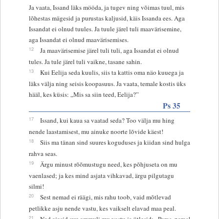
Ja vaata, Issand läks mööda, ja tugev ning võimas tuul, mis
lõhestas mägesid ja purustas kaljusid, käis Issanda ees. Aga
Issandat ei olnud tuules. Ja tuule järel tuli maavärisemine,
aga Issandat ei olnud maavärisemises.
12
Ja maavärisemise järel tuli tuli, aga Issandat ei olnud
tules. Ja tule järel tuli vaikne, tasane sahin.
13
Kui Eelija seda kuulis, siis ta kattis oma näo kuuega ja
läks välja ning seisis koopasuus. Ja vaata, temale kostis üks
hääl, kes küsis: „Mis sa siin teed, Eelija?”
Ps 35
17
Issand, kui kaua sa vaatad seda? Too välja mu hing
nende laastamisest, mu ainuke noorte lõvide käest!
18
Siis ma tänan sind suures koguduses ja kiidan sind hulga
rahva seas.
19
Ärgu minust rõõmustugu need, kes põhjuseta on mu
vaenlased; ja kes mind asjata vihkavad, ärgu pilgutagu
silmi!
20
Sest nemad ei räägi, mis rahu toob, vaid mõtlevad
petlikke asju nende vastu, kes vaikselt elavad maa peal.
21
Nad ajasid suu ammuli mu vastu ja ütlesid: „Paras, paras!