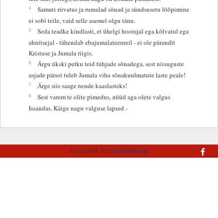
4
Samuti riivatus ja rumalad sõnad ja sündsusetu lõõpimine
ei sobi teile, vaid selle asemel olgu tänu.
5
Seda teadke kindlasti, et ühelgi hoorajal ega kõlvatul ega
ahnitsejal - tähendab ebajumalateenreil - ei ole pärandit
Kristuse ja Jumala riigis.
6
Ärgu ükski petku teid tühjade sõnadega, sest niisuguste
asjade pärast tuleb Jumala viha sõnakuulmatute laste peale!
7
Ärge siis saage nende kaaslasteks!
8
Sest varem te olite pimedus, nüüd aga olete valgus
Issandas. Käige nagu valguse lapsed -
© AD 2005-2022
Eesti Piibliselts