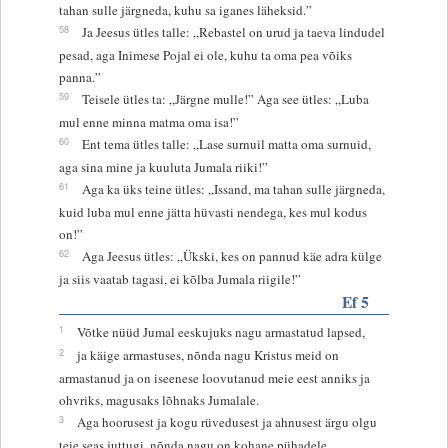
tahan sulle järgneda, kuhu sa iganes läheksid.”
58
Ja Jeesus ütles talle: „Rebastel on urud ja taeva lindudel
pesad, aga Inimese Pojal ei ole, kuhu ta oma pea võiks
panna.”
59
Teisele ütles ta: „Järgne mulle!” Aga see ütles: „Luba
mul enne minna matma oma isa!”
60
Ent tema ütles talle: „Lase surnuil matta oma surnuid,
aga sina mine ja kuuluta Jumala riiki!”
61
Aga ka üks teine ütles: „Issand, ma tahan sulle järgneda,
kuid luba mul enne jätta hüvasti nendega, kes mul kodus
on!”
62
Aga Jeesus ütles: „Ükski, kes on pannud käe adra külge
ja siis vaatab tagasi, ei kõlba Jumala riigile!”
Ef 5
1
Võtke nüüd Jumal eeskujuks nagu armastatud lapsed,
2
ja käige armastuses, nõnda nagu Kristus meid on
armastanud ja on iseenese loovutanud meie eest anniks ja
ohvriks, magusaks lõhnaks Jumalale.
3
Aga hoorusest ja kogu rüvedusest ja ahnusest ärgu olgu
teie seas juttugi, nõnda nagu on kohane pühadele.