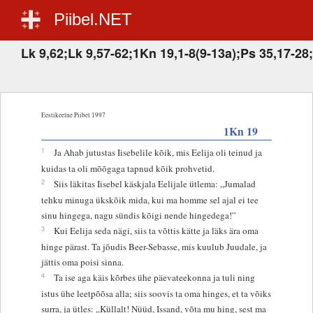
Piibel.NET
Lk 9,62;Lk 9,57-62;1Kn 19,1-8(9-13a);Ps 35,17-28;
Eestikeelne Piibel 1997
1Kn 19
1
Ja Ahab jutustas Iisebelile kõik, mis Eelija oli teinud ja
kuidas ta oli mõõgaga tapnud kõik prohvetid.
2
Siis läkitas Iisebel käskjala Eelijale ütlema: „Jumalad
tehku minuga ükskõik mida, kui ma homme sel ajal ei tee
sinu hingega, nagu sündis kõigi nende hingedega!”
3
Kui Eelija seda nägi, siis ta võttis kätte ja läks ära oma
hinge pärast. Ta jõudis Beer-Sebasse, mis kuulub Juudale, ja
jättis oma poisi sinna.
4
Ta ise aga käis kõrbes ühe päevateekonna ja tuli ning
istus ühe leetpõõsa alla; siis soovis ta oma hinges, et ta võiks
surra, ja ütles: „Küllalt! Nüüd, Issand, võta mu hing, sest ma