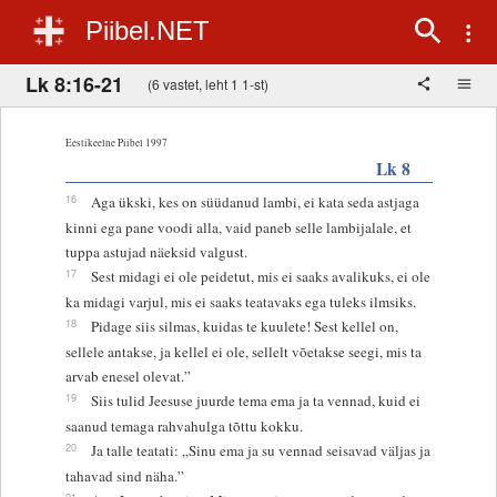
Piibel.NET
Lk 8:16-21
(6 vastet, leht 1 1-st)
Eestikeelne Piibel 1997
Lk 8
16
Aga ükski, kes on süüdanud lambi, ei kata seda astjaga
kinni ega pane voodi alla, vaid paneb selle lambijalale, et
tuppa astujad näeksid valgust.
17
Sest midagi ei ole peidetut, mis ei saaks avalikuks, ei ole
ka midagi varjul, mis ei saaks teatavaks ega tuleks ilmsiks.
18
Pidage siis silmas, kuidas te kuulete! Sest kellel on,
sellele antakse, ja kellel ei ole, sellelt võetakse seegi, mis ta
arvab enesel olevat.”
19
Siis tulid Jeesuse juurde tema ema ja ta vennad, kuid ei
saanud temaga rahvahulga tõttu kokku.
20
Ja talle teatati: „Sinu ema ja su vennad seisavad väljas ja
tahavad sind näha.”
21