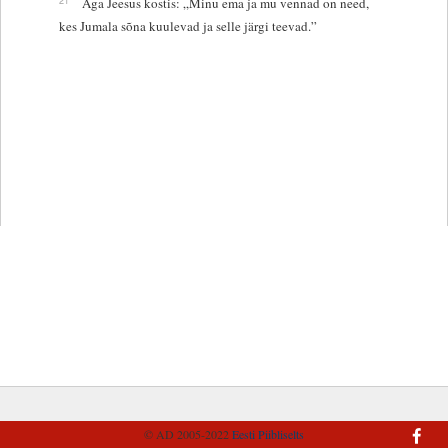
Aga Jeesus kostis: „Minu ema ja mu vennad on need,
kes Jumala sõna kuulevad ja selle järgi teevad.”
© AD 2005-2022
Eesti Piibliselts