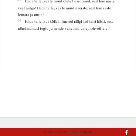
Häda teile, kes te nüüd olete täissöönud, sest teie näete
veel nälga! Häda teile, kes te nüüd naerate, sest teie saate
leinata ja nutta!
26
Häda teile, kui kõik inimesed räägivad teist hästi, sest
nõndasamuti tegid ju nende vanemad valeprohvetitele.
© AD 2005-2022
Eesti Piibliselts