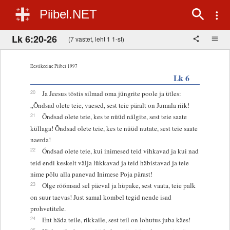
Piibel.NET
Lk 6:20-26
(7 vastet, leht 1 1-st)
Eestikeelne Piibel 1997
Lk 6
20
Ja Jeesus tõstis silmad oma jüngrite poole ja ütles:
„Õndsad olete teie, vaesed, sest teie päralt on Jumala riik!
21
Õndsad olete teie, kes te nüüd nälgite, sest teie saate
küllaga! Õndsad olete teie, kes te nüüd nutate, sest teie saate
naerda!
22
Õndsad olete teie, kui inimesed teid vihkavad ja kui nad
teid endi keskelt välja lükkavad ja teid häbistavad ja teie
nime põlu alla panevad Inimese Poja pärast!
23
Olge rõõmsad sel päeval ja hüpake, sest vaata, teie palk
on suur taevas! Just samal kombel tegid nende isad
prohvetitele.
24
Ent häda teile, rikkaile, sest teil on lohutus juba käes!
25