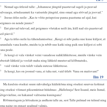
33
Nemad aga ütlesid talle: „Johannese jüngrid paastuvad sageli ja peavad
palveaegu, nõndasamuti ka variseride jüngrid, sinu omad aga söövad ja joovad.”
34
Jeesus ütles neile: „Kas te võite peiupoisse panna paastuma sel ajal, kui
peigmees on nende juures?
35
Ent päevad tulevad, mil peigmees võetakse neilt ära, küll nad siis paastuvad
neil päevil.”
36
Aga ta ütles neile ka tähendamissõna: „Keegi ei rebi paika uue kuue küljest, et
parandada vana kuube, muidu ta ju rebib uue katki ning paik uue küljest ei sobi
vana peale.
37
Ja keegi ei vala värsket veini vanadesse nahklähkritesse, muidu värske vein
rebestab lähkrid ja voolab maha ning lähkrid muutuvad kõlbmatuks,
38
vaid värske vein tuleb valada uutesse lähkritesse.
39
Ja keegi, kes on joonud vana, ei taha uut, vaid ütleb: Vana on maitsvam!”
Ilm 19
6
Ma kuulsin otsekui suure rahvahulga häälekõma ning otsekui suurvee kohinat
ning otsekui võimast piksemürinat hüüdmas: „Halleluuja! Sest Issand, meie Jumal,
Kõigeväeline, on hakanud valitsema kuningana!
7
Rõõmustagem ja hõisakem ja andkem talle au, sest Talle pulmad on tulnud ning
tema naine on ennast seadnud valmis,