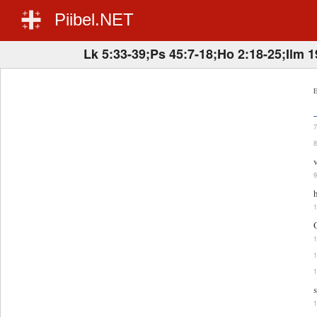
Piibel.NET
Lk 5:33-39;Ps 45:7-18;Ho 2:18-25;Ilm 1
E