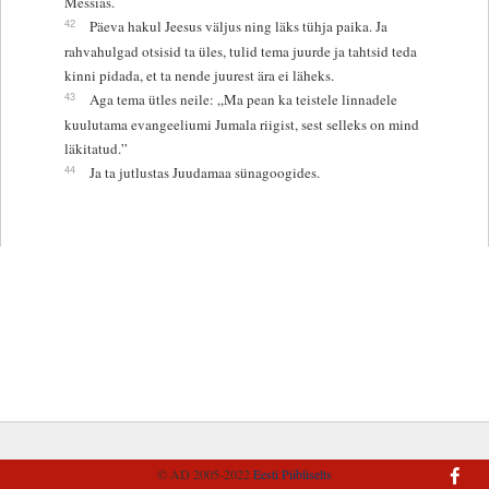
Messias.
42
Päeva hakul Jeesus väljus ning läks tühja paika. Ja
rahvahulgad otsisid ta üles, tulid tema juurde ja tahtsid teda
kinni pidada, et ta nende juurest ära ei läheks.
43
Aga tema ütles neile: „Ma pean ka teistele linnadele
kuulutama evangeeliumi Jumala riigist, sest selleks on mind
läkitatud.”
44
Ja ta jutlustas Juudamaa sünagoogides.
© AD 2005-2022
Eesti Piibliselts