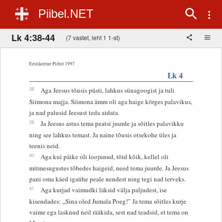
Piibel.NET
Lk 4:38-44
(7 vastet, leht 1 1-st)
Eestikeelne Piibel 1997
Lk 4
38
Aga Jeesus tõusis püsti, lahkus sünagoogist ja tuli
Siimona majja. Siimona ämm oli aga haige kõrges palavikus,
ja nad palusid Jeesust teda aidata.
39
Ja Jeesus astus tema peatsi juurde ja sõitles palavikku
ning see lahkus temast. Ja naine tõusis otsekohe üles ja
teenis neid.
40
Aga kui päike oli loojunud, tõid kõik, kellel oli
mitmesugustes tõbedes haigeid, need tema juurde. Ja Jeesus
pani oma käed igaühe peale nendest ning tegi nad terveks.
41
Aga kurjad vaimudki läksid välja paljudest, ise
kisendades: „Sina oled Jumala Poeg!” Ja tema sõitles kurje
vaime ega lasknud neil rääkida, sest nad teadsid, et tema on