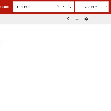
Piibel 1997
isainfo
a
u