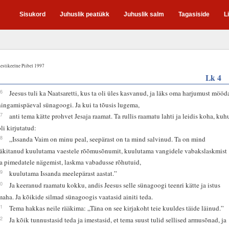
Sisukord
Juhuslik peatükk
Juhuslik salm
Tagasiside
L
estikeelne Piibel 1997
Lk 4
16
Jeesus tuli ka Naatsaretti, kus ta oli üles kasvanud, ja läks oma harjumust mööd
hingamispäeval sünagoogi. Ja kui ta tõusis lugema,
17
anti tema kätte prohvet Jesaja raamat. Ta rullis raamatu lahti ja leidis koha, kuh
oli kirjutatud:
18
„Issanda Vaim on minu peal, seepärast on ta mind salvinud. Ta on mind
läkitanud kuulutama vaestele rõõmusõnumit, kuulutama vangidele vabakslaskmist
ja pimedatele nägemist, laskma vabadusse rõhutuid,
19
kuulutama Issanda meelepärast aastat.”
20
Ja keeranud raamatu kokku, andis Jeesus selle sünagoogi teenri kätte ja istus
maha. Ja kõikide silmad sünagoogis vaatasid ainiti teda.
21
Tema hakkas neile rääkima: „Täna on see kirjakoht teie kuuldes täide läinud.”
22
Ja kõik tunnustasid teda ja imestasid, et tema suust tulid sellised armusõnad, ja