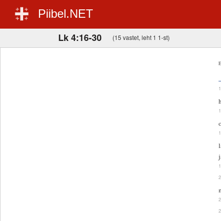
Piibel.NET
Lk 4:16-30
(15 vastet, leht 1 1-st)
E