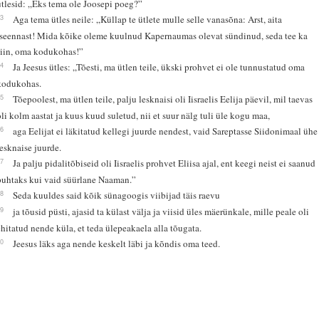
ütlesid: „Eks tema ole Joosepi poeg?”
23
Aga tema ütles neile: „Küllap te ütlete mulle selle vanasõna: Arst, aita
iseennast! Mida kõike oleme kuulnud Kapernaumas olevat sündinud, seda tee ka
siin, oma kodukohas!”
24
Ja Jeesus ütles: „Tõesti, ma ütlen teile, ükski prohvet ei ole tunnustatud oma
kodukohas.
25
Tõepoolest, ma ütlen teile, palju lesknaisi oli Iisraelis Eelija päevil, mil taevas
oli kolm aastat ja kuus kuud suletud, nii et suur nälg tuli üle kogu maa,
26
aga Eelijat ei läkitatud kellegi juurde nendest, vaid Sareptasse Siidonimaal ühe
lesknaise juurde.
27
Ja palju pidalitõbiseid oli Iisraelis prohvet Eliisa ajal, ent keegi neist ei saanud
puhtaks kui vaid süürlane Naaman.”
28
Seda kuuldes said kõik sünagoogis viibijad täis raevu
29
ja tõusid püsti, ajasid ta külast välja ja viisid üles mäerünkale, mille peale oli
ehitatud nende küla, et teda ülepeakaela alla tõugata.
30
Jeesus läks aga nende keskelt läbi ja kõndis oma teed.