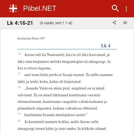
Piibel.NET
Lk 4:16-21
(6 vastet, leht 1 1-st)
Eestikeelne Piibel 1997
Lk 4
16
Jeesus tuli ka Naatsaretti, kus ta oli üles kasvanud, ja
läks oma harjumust mööda hingamispäeval sünagoogi. Ja
kui ta tõusis lugema,
17
anti tema kätte prohvet Jesaja raamat. Ta rullis raamatu
lahti ja leidis koha, kuhu oli kirjutatud:
18
„Issanda Vaim on minu peal, seepärast on ta mind
salvinud. Ta on mind läkitanud kuulutama vaestele
rõõmusõnumit, kuulutama vangidele vabakslaskmist ja
pimedatele nägemist, laskma vabadusse rõhutuid,
19
kuulutama Issanda meelepärast aastat.”
20
Ja keeranud raamatu kokku, andis Jeesus selle
sünagoogi teenri kätte ja istus maha. Ja kõikide silmad