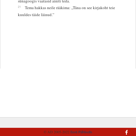
sünagoogis vaatasid ainiti teda.
21
Tema hakkas neile rääkima: „Täna on see kirjakoht teie
kuuldes täide läinud.”
© AD 2005-2022
Eesti Piibliselts