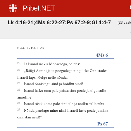
Piibel.NET
Lk 4:16-21;4Ms 6:22-27;Ps 67:2-9;Gl 4:4-7
(23 vaste
Eestikeelne Piibel 1997
4Ms 6
22
Ja Issand rääkis Moosesega, öeldes:
23
„Räägi Aaroni ja ta poegadega ning ütle: Õnnistades
Iisraeli lapsi, öelge neile nõnda:
24
Issand õnnistagu sind ja hoidku sind!
25
Issand lasku oma pale paista sinu peale ja olgu sulle
armuline!
26
Issand tõstku oma pale sinu üle ja andku sulle rahu!
27
Nõnda pandagu minu nimi Iisraeli laste peale ja mina
õnnistan neid!”
Ps 67