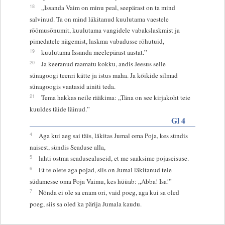
18
„Issanda Vaim on minu peal, seepärast on ta mind
salvinud. Ta on mind läkitanud kuulutama vaestele
rõõmusõnumit, kuulutama vangidele vabakslaskmist ja
pimedatele nägemist, laskma vabadusse rõhutuid,
19
kuulutama Issanda meelepärast aastat.”
20
Ja keeranud raamatu kokku, andis Jeesus selle
sünagoogi teenri kätte ja istus maha. Ja kõikide silmad
sünagoogis vaatasid ainiti teda.
21
Tema hakkas neile rääkima: „Täna on see kirjakoht teie
kuuldes täide läinud.”
Gl 4
4
Aga kui aeg sai täis, läkitas Jumal oma Poja, kes sündis
naisest, sündis Seaduse alla,
5
lahti ostma seadusealuseid, et me saaksime pojaseisuse.
6
Et te olete aga pojad, siis on Jumal läkitanud teie
südamesse oma Poja Vaimu, kes hüüab: „Abba! Isa!”
7
Nõnda ei ole sa enam ori, vaid poeg, aga kui sa oled
poeg, siis sa oled ka pärija Jumala kaudu.