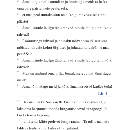
2
Jumal olgu meile armuline ja õnnistagu meid; ta lasku
oma pale paista meie peale, sela,
3
et maa peal tuntaks sinu teed, kõigi rahvaste seas sinu
päästet!
4
Jumal, sinule laulgu tänu rahvad, sinule laulgu tänu kõik
rahvad!
5
Rõõmutsegu rahvad ja hõisaku rahvahõimud, sest sina
mõistad rahvale kohut õigluses ja juhatad rahvahõime maa
peal! Sela.
6
Jumal, sinule laulgu tänu rahvad, sinule laulgu tänu kõik
rahvad!
7
Maa on andnud oma vilja; Jumal, meie Jumal, õnnistagu
meid!
8
Jumal õnnistagu meid ja kõik ilmamaa otsad kartku teda!
Lk 4
16
Jeesus tuli ka Naatsaretti, kus ta oli üles kasvanud, ja
läks oma harjumust mööda hingamispäeval sünagoogi. Ja
kui ta tõusis lugema,
17
anti tema kätte prohvet Jesaja raamat. Ta rullis raamatu
lahti ja leidis koha, kuhu oli kirjutatud: