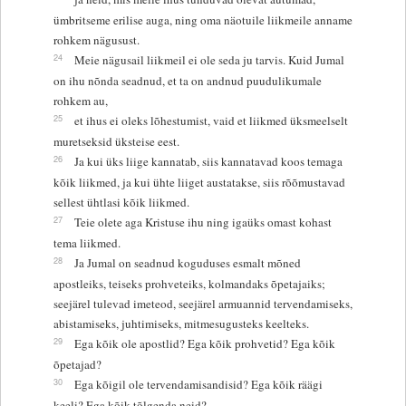
ümbritseme erilise auga, ning oma näotuile liikmeile anname
rohkem nägusust.
24
Meie nägusail liikmeil ei ole seda ju tarvis. Kuid Jumal
on ihu nõnda seadnud, et ta on andnud puudulikumale
rohkem au,
25
et ihus ei oleks lõhestumist, vaid et liikmed üksmeelselt
muretseksid üksteise eest.
26
Ja kui üks liige kannatab, siis kannatavad koos temaga
kõik liikmed, ja kui ühte liiget austatakse, siis rõõmustavad
sellest ühtlasi kõik liikmed.
27
Teie olete aga Kristuse ihu ning igaüks omast kohast
tema liikmed.
28
Ja Jumal on seadnud koguduses esmalt mõned
apostleiks, teiseks prohveteiks, kolmandaks õpetajaiks;
seejärel tulevad imeteod, seejärel armuannid tervendamiseks,
abistamiseks, juhtimiseks, mitmesugusteks keelteks.
29
Ega kõik ole apostlid? Ega kõik prohvetid? Ega kõik
õpetajad?
30
Ega kõigil ole tervendamisandisid? Ega kõik räägi
keeli? Ega kõik tõlgenda neid?