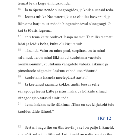
temast levis kogu ümbruskonda.
15
Ja ta õpetas nende sünagoogides, ja kõik austasid teda.
16
Jeesus tuli ka Naatsaretti, kus ta oli üles kasvanud, ja
läks oma harjumust mööda hingamispäeval sünagoogi. Ja
kui ta tõusis lugema,
17
anti tema kätte prohvet Jesaja raamat. Ta rullis raamatu
lahti ja leidis koha, kuhu oli kirjutatud:
18
„Issanda Vaim on minu peal, seepärast on ta mind
salvinud. Ta on mind läkitanud kuulutama vaestele
rõõmusõnumit, kuulutama vangidele vabakslaskmist ja
pimedatele nägemist, laskma vabadusse rõhutuid,
19
kuulutama Issanda meelepärast aastat.”
20
Ja keeranud raamatu kokku, andis Jeesus selle
sünagoogi teenri kätte ja istus maha. Ja kõikide silmad
sünagoogis vaatasid ainiti teda.
21
Tema hakkas neile rääkima: „Täna on see kirjakoht teie
kuuldes täide läinud.”
1Kr 12
12
Sest nii nagu ihu on üks tervik ja sel on palju liikmeid,
aga kõik selle ihu liikmed, kuigi neid on palju, on üks ihu,