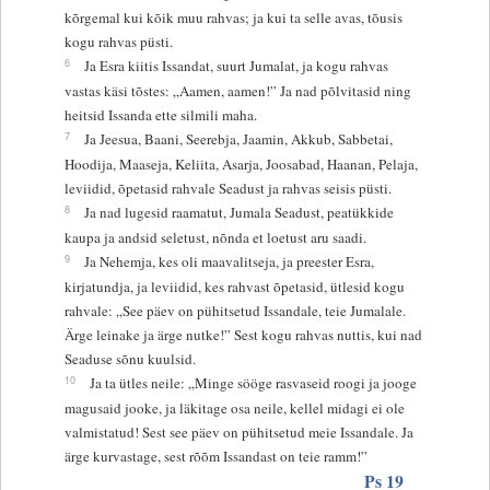
kõrgemal kui kõik muu rahvas; ja kui ta selle avas, tõusis
kogu rahvas püsti.
6
Ja Esra kiitis Issandat, suurt Jumalat, ja kogu rahvas
vastas käsi tõstes: „Aamen, aamen!” Ja nad põlvitasid ning
heitsid Issanda ette silmili maha.
7
Ja Jeesua, Baani, Seerebja, Jaamin, Akkub, Sabbetai,
Hoodija, Maaseja, Keliita, Asarja, Joosabad, Haanan, Pelaja,
leviidid, õpetasid rahvale Seadust ja rahvas seisis püsti.
8
Ja nad lugesid raamatut, Jumala Seadust, peatükkide
kaupa ja andsid seletust, nõnda et loetust aru saadi.
9
Ja Nehemja, kes oli maavalitseja, ja preester Esra,
kirjatundja, ja leviidid, kes rahvast õpetasid, ütlesid kogu
rahvale: „See päev on pühitsetud Issandale, teie Jumalale.
Ärge leinake ja ärge nutke!” Sest kogu rahvas nuttis, kui nad
Seaduse sõnu kuulsid.
10
Ja ta ütles neile: „Minge sööge rasvaseid roogi ja jooge
magusaid jooke, ja läkitage osa neile, kellel midagi ei ole
valmistatud! Sest see päev on pühitsetud meie Issandale. Ja
ärge kurvastage, sest rõõm Issandast on teie ramm!”
Ps 19