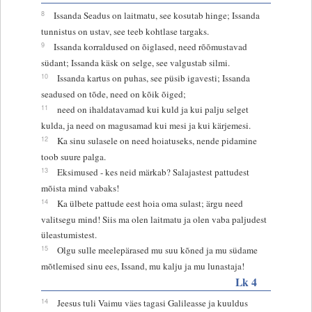
8
Issanda Seadus on laitmatu, see kosutab hinge; Issanda
tunnistus on ustav, see teeb kohtlase targaks.
9
Issanda korraldused on õiglased, need rõõmustavad
südant; Issanda käsk on selge, see valgustab silmi.
10
Issanda kartus on puhas, see püsib igavesti; Issanda
seadused on tõde, need on kõik õiged;
11
need on ihaldatavamad kui kuld ja kui palju selget
kulda, ja need on magusamad kui mesi ja kui kärjemesi.
12
Ka sinu sulasele on need hoiatuseks, nende pidamine
toob suure palga.
13
Eksimused - kes neid märkab? Salajastest pattudest
mõista mind vabaks!
14
Ka ülbete pattude eest hoia oma sulast; ärgu need
valitsegu mind! Siis ma olen laitmatu ja olen vaba paljudest
üleastumistest.
15
Olgu sulle meelepärased mu suu kõned ja mu südame
mõtlemised sinu ees, Issand, mu kalju ja mu lunastaja!
Lk 4
14
Jeesus tuli Vaimu väes tagasi Galileasse ja kuuldus