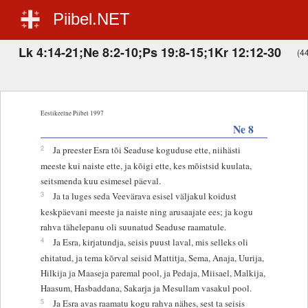
Piibel.NET
Lk 4:14-21;Ne 8:2-10;Ps 19:8-15;1Kr 12:12-30
(44
Eestikeelne Piibel 1997
Ne 8
2
Ja preester Esra tõi Seaduse koguduse ette, niihästi
meeste kui naiste ette, ja kõigi ette, kes mõistsid kuulata,
seitsmenda kuu esimesel päeval.
3
Ja ta luges seda Veevärava esisel väljakul koidust
keskpäevani meeste ja naiste ning arusaajate ees; ja kogu
rahva tähelepanu oli suunatud Seaduse raamatule.
4
Ja Esra, kirjatundja, seisis puust laval, mis selleks oli
ehitatud, ja tema kõrval seisid Mattitja, Sema, Anaja, Uurija,
Hilkija ja Maaseja paremal pool, ja Pedaja, Miisael, Malkija,
Haasum, Hasbaddana, Sakarja ja Mesullam vasakul pool.
5
Ja Esra avas raamatu kogu rahva nähes, sest ta seisis