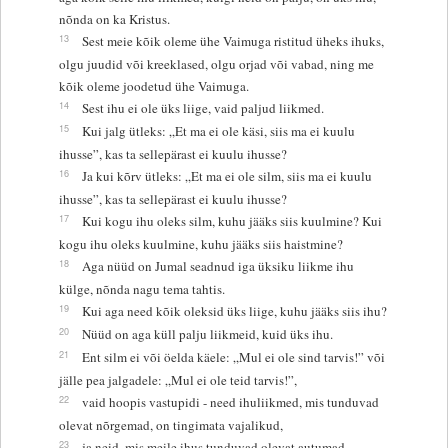
nõnda on ka Kristus.
13
Sest meie kõik oleme ühe Vaimuga ristitud üheks ihuks,
olgu juudid või kreeklased, olgu orjad või vabad, ning me
kõik oleme joodetud ühe Vaimuga.
14
Sest ihu ei ole üks liige, vaid paljud liikmed.
15
Kui jalg ütleks: „Et ma ei ole käsi, siis ma ei kuulu
ihusse”, kas ta sellepärast ei kuulu ihusse?
16
Ja kui kõrv ütleks: „Et ma ei ole silm, siis ma ei kuulu
ihusse”, kas ta sellepärast ei kuulu ihusse?
17
Kui kogu ihu oleks silm, kuhu jääks siis kuulmine? Kui
kogu ihu oleks kuulmine, kuhu jääks siis haistmine?
18
Aga nüüd on Jumal seadnud iga üksiku liikme ihu
külge, nõnda nagu tema tahtis.
19
Kui aga need kõik oleksid üks liige, kuhu jääks siis ihu?
20
Nüüd on aga küll palju liikmeid, kuid üks ihu.
21
Ent silm ei või öelda käele: „Mul ei ole sind tarvis!” või
jälle pea jalgadele: „Mul ei ole teid tarvis!”,
22
vaid hoopis vastupidi - need ihuliikmed, mis tunduvad
olevat nõrgemad, on tingimata vajalikud,
23
ja neid, mis meile ihus tunduvad olevat autumad,