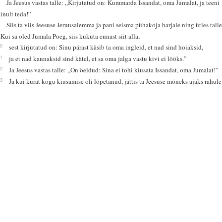
8
Ja Jeesus vastas talle: „Kirjutatud on: Kummarda Issandat, oma Jumalat, ja teeni
ainult teda!”
9
Siis ta viis Jeesuse Jeruusalemma ja pani seisma pühakoja harjale ning ütles talle
„Kui sa oled Jumala Poeg, siis kukuta ennast siit alla,
10
sest kirjutatud on: Sinu pärast käsib ta oma ingleid, et nad sind hoiaksid,
11
ja et nad kannaksid sind kätel, et sa oma jalga vastu kivi ei lööks.”
12
Ja Jeesus vastas talle: „On öeldud: Sina ei tohi kiusata Issandat, oma Jumalat!”
13
Ja kui kurat kogu kiusamise oli lõpetanud, jättis ta Jeesuse mõneks ajaks rahule