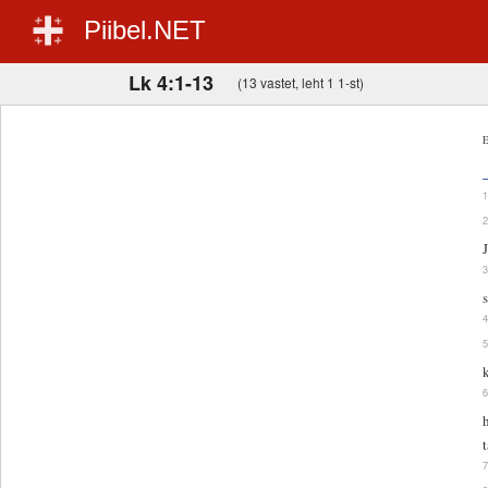
Piibel.NET
Lk 4:1-13
(13 vastet, leht 1 1-st)
E
J