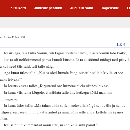
Sisukord
Juhuslik peatükk
Juhuslik salm
Tagasiside
L
estikeelne Piibel 1997
Lk 4
1
Jeesus aga, täis Püha Vaimu, tuli tagasi Jordani äärest, ja aeti Vaimu läbi kõrbe,
2
kus ta oli nelikümmend päeva kuradi kiusata. Ja ta ei söönud midagi neil päevil.
a kui need täis said, tuli talle nälg.
3
Aga kurat ütles talle: „Kui sa oled Jumala Poeg, siis ütle sellele kivile, et see
saaks leivaks!”
4
Ja Jeesus vastas talle: „Kirjutatud on: Inimene ei ela üksnes leivast.”
5
Ja kurat viis tema kõrgele, et näidata talle ühe hetkega kõiki maailma
kuningriike.
6
Ja kurat ütles talle: „Ma tahan anda sulle meelevalla kõigi nende üle ja nende
hiilguse, sest see on minu kätte antud ja mina võin selle anda, kellele ma iganes
tahan.
7
Kui sa nüüd kummardad minu ette, siis on kõik sinu päralt.”